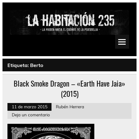
Saltar
al
contenido
La Habitación 235
Psychedelic, Stoner, Doom, Sludge, Fuzz, Space, Drone
Etiqueta:
Berto
Black Smoke Dragon – «Earth Have Jaia»
(2015)
11 de marzo 2015
Rubén Herrera
Deja un comentario