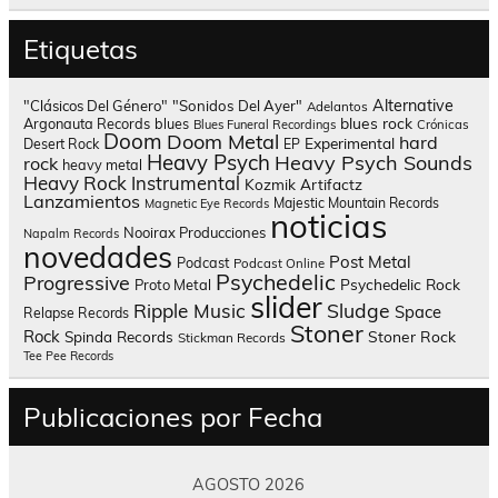
Etiquetas
Alternative
"Clásicos Del Género"
"Sonidos Del Ayer"
Adelantos
blues rock
Argonauta Records
blues
Blues Funeral Recordings
Crónicas
Doom
Doom Metal
hard
Experimental
Desert Rock
EP
Heavy Psych
Heavy Psych Sounds
rock
heavy metal
Heavy Rock
Instrumental
Kozmik Artifactz
Lanzamientos
Majestic Mountain Records
Magnetic Eye Records
noticias
Nooirax Producciones
Napalm Records
novedades
Post Metal
Podcast
Podcast Online
Psychedelic
Progressive
Psychedelic Rock
Proto Metal
slider
Sludge
Ripple Music
Space
Relapse Records
Stoner
Rock
Spinda Records
Stoner Rock
Stickman Records
Tee Pee Records
Publicaciones por Fecha
AGOSTO 2026