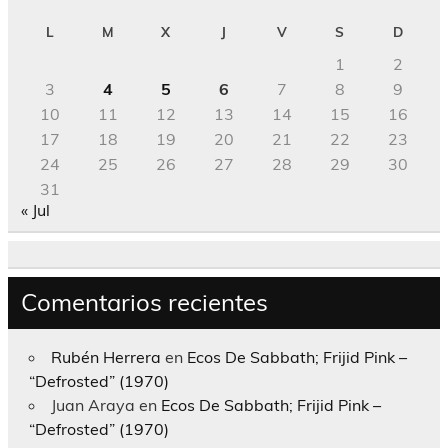
L
M
X
J
V
S
D
1
2
3
4
5
6
7
8
9
10
11
12
13
14
15
16
17
18
19
20
21
22
23
24
25
26
27
28
29
30
31
« Jul
Comentarios recientes
Rubén Herrera
en
Ecos De Sabbath; Frijid Pink –
“Defrosted” (1970)
Juan Araya
en
Ecos De Sabbath; Frijid Pink –
“Defrosted” (1970)