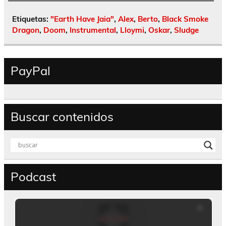
Etiquetas:
"Earth Have Jaia"
,
Alex
,
Berto
,
Black Smoke
Dragon
,
Doom
,
Instrumental
,
Lloymi
,
Oskar
,
Sludge
PayPal
Buscar contenidos
Podcast