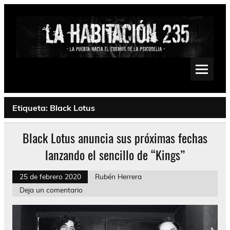
Saltar
al
contenido
La Habitación 235
Psychedelic, Stoner, Doom, Sludge, Fuzz, Space, Drone
Etiqueta:
Black Lotus
Black Lotus anuncia sus próximas fechas
lanzando el sencillo de “Kings”
25 de febrero 2020
Rubén Herrera
Deja un comentario