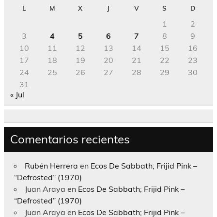
L
M
X
J
V
S
D
1
2
3
4
5
6
7
8
9
10
11
12
13
14
15
16
17
18
19
20
21
22
23
24
25
26
27
28
29
30
31
« Jul
Comentarios recientes
Rubén Herrera
en
Ecos De Sabbath; Frijid Pink –
“Defrosted” (1970)
Juan Araya
en
Ecos De Sabbath; Frijid Pink –
“Defrosted” (1970)
Juan Araya
en
Ecos De Sabbath; Frijid Pink –