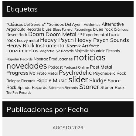
Etiquetas
Alternative
"Clásicos Del Género"
"Sonidos Del Ayer"
Adelantos
blues rock
Argonauta Records
blues
Blues Funeral Recordings
Crónicas
Doom
Doom Metal
hard
Experimental
Desert Rock
EP
Heavy Psych
Heavy Psych Sounds
rock
heavy metal
Heavy Rock
Instrumental
Kozmik Artifactz
Lanzamientos
Majestic Mountain Records
Magnetic Eye Records
noticias
Nooirax Producciones
Napalm Records
novedades
Post Metal
Podcast
Podcast Online
Psychedelic
Progressive
Psychedelic Rock
Proto Metal
slider
Sludge
Ripple Music
Space
Relapse Records
Stoner
Rock
Spinda Records
Stoner Rock
Stickman Records
Tee Pee Records
Publicaciones por Fecha
AGOSTO 2026