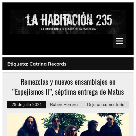
Saltar
al
contenido
La Habitación 235
Psychedelic, Stoner, Doom, Sludge, Fuzz, Space, Drone
Etiqueta:
Catrina Records
Remezclas y nuevos ensamblajes en
“Espejismos II”, séptima entrega de Matus
29 de julio 2021
Rubén Herrera
Deja un comentario