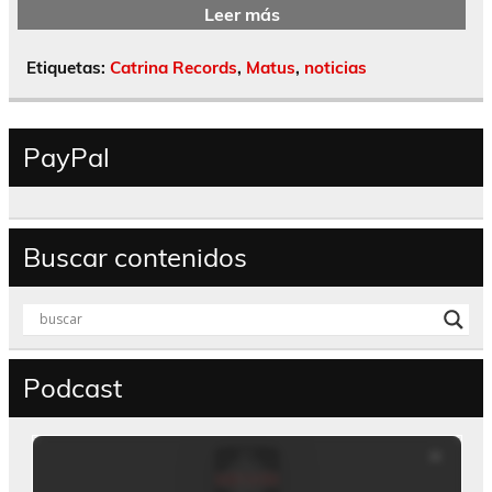
Leer más
Etiquetas:
Catrina Records
,
Matus
,
noticias
PayPal
Buscar contenidos
Podcast