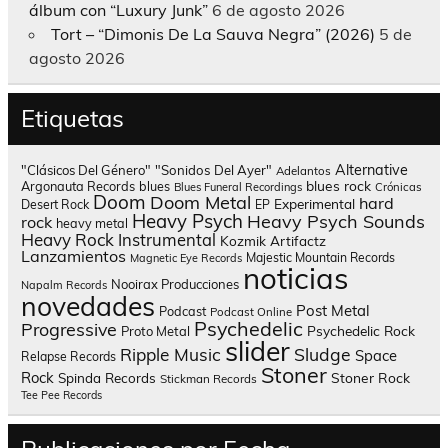
álbum con “Luxury Junk”
6 de agosto 2026
Tort – “Dimonis De La Sauva Negra” (2026)
5 de
agosto 2026
Etiquetas
Alternative
"Clásicos Del Género"
"Sonidos Del Ayer"
Adelantos
blues rock
Argonauta Records
blues
Blues Funeral Recordings
Crónicas
Doom
Doom Metal
hard
Experimental
Desert Rock
EP
Heavy Psych
Heavy Psych Sounds
rock
heavy metal
Heavy Rock
Instrumental
Kozmik Artifactz
Lanzamientos
Majestic Mountain Records
Magnetic Eye Records
noticias
Nooirax Producciones
Napalm Records
novedades
Post Metal
Podcast
Podcast Online
Psychedelic
Progressive
Psychedelic Rock
Proto Metal
slider
Sludge
Ripple Music
Space
Relapse Records
Stoner
Rock
Spinda Records
Stoner Rock
Stickman Records
Tee Pee Records