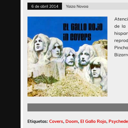
6 de abril 2014
Yaiza Novoa
Atenci
de la
hispa
reprod
Pincha
Bizarr
Etiquetas:
Covers
,
Doom
,
El Gallo Rojo
,
Psychede