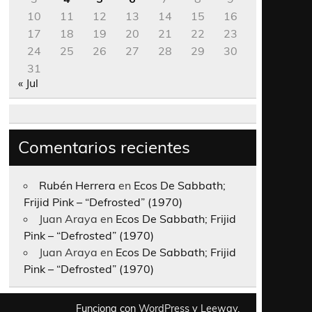
10
11
12
13
14
15
16
17
18
19
20
21
22
23
24
25
26
27
28
29
30
31
« Jul
Comentarios recientes
Rubén Herrera
en
Ecos De Sabbath;
Frijid Pink – “Defrosted” (1970)
Juan Araya
en
Ecos De Sabbath; Frijid
Pink – “Defrosted” (1970)
Juan Araya
en
Ecos De Sabbath; Frijid
Pink – “Defrosted” (1970)
Funciona con
WordPress
y
Leeway
.