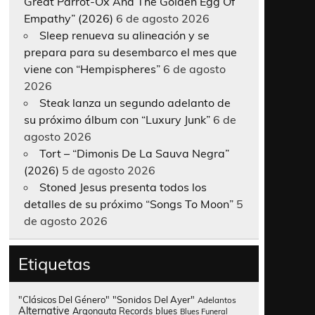
Great Parrot-Ox And The Golden Egg Of
Empathy” (2026)
6 de agosto 2026
Sleep renueva su alineación y se
prepara para su desembarco el mes que
viene con “Hempispheres”
6 de agosto
2026
Steak lanza un segundo adelanto de
su próximo álbum con “Luxury Junk”
6 de
agosto 2026
Tort – “Dimonis De La Sauva Negra”
(2026)
5 de agosto 2026
Stoned Jesus presenta todos los
detalles de su próximo “Songs To Moon”
5
de agosto 2026
Etiquetas
"Clásicos Del Género"
"Sonidos Del Ayer"
Adelantos
Alternative
Argonauta Records
blues
Blues Funeral