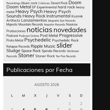
Doom
blues rock
Desert Rock
Recordings
Crónicas
Doom Metal
hard rock
Experimental
heavy
EP
Heavy Psych
Heavy Psych
metal
Sounds
Heavy Rock
Instrumental
Kozmik
Lanzamientos
Artifactz
Magnetic Eye Records
Nooirax
Majestic Mountain Records
Napalm Records
noticias
novedades
Producciones
Progressive
Post Metal
Podcast
Podcast Online
Psychedelic
Psychedelic Rock
Proto Metal
slider
Ripple Music
Relapse Records
Sludge
Space Rock
Spinda Records
Stickman
Stoner
Stoner Rock
Records
Tee Pee Records
Publicaciones por Fecha
AGOSTO 2026
L
M
X
J
V
S
D
1
2
3
4
5
6
7
8
9