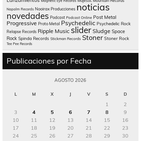
Lanzamientos
Majestic Mountain Records
Magnetic Eye Records
noticias
Nooirax Producciones
Napalm Records
novedades
Post Metal
Podcast
Podcast Online
Psychedelic
Progressive
Psychedelic Rock
Proto Metal
slider
Sludge
Ripple Music
Space
Relapse Records
Stoner
Rock
Spinda Records
Stoner Rock
Stickman Records
Tee Pee Records
Publicaciones por Fecha
AGOSTO 2026
L
M
X
J
V
S
D
1
2
3
4
5
6
7
8
9
10
11
12
13
14
15
16
17
18
19
20
21
22
23
24
25
26
27
28
29
30