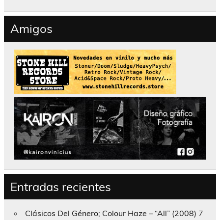
Amigos
Entradas recientes
Clásicos Del Género; Colour Haze – “All” (2008)
7