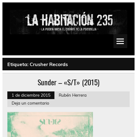
Saltar
al
contenido
La Habitación 235
Psychedelic, Stoner, Doom, Sludge, Fuzz, Space, Drone
Etiqueta:
Crusher Records
Sunder – «S/T» (2015)
1 de diciembre 2015
Rubén Herrera
Deja un comentario