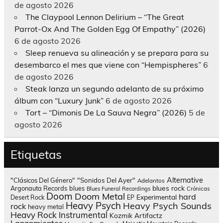
de agosto 2026
The Claypool Lennon Delirium – “The Great
Parrot-Ox And The Golden Egg Of Empathy” (2026)
6 de agosto 2026
Sleep renueva su alineación y se prepara para su
desembarco el mes que viene con “Hempispheres”
6
de agosto 2026
Steak lanza un segundo adelanto de su próximo
álbum con “Luxury Junk”
6 de agosto 2026
Tort – “Dimonis De La Sauva Negra” (2026)
5 de
agosto 2026
Etiquetas
Alternative
"Clásicos Del Género"
"Sonidos Del Ayer"
Adelantos
blues rock
Argonauta Records
blues
Blues Funeral Recordings
Crónicas
Doom
Doom Metal
hard
Experimental
Desert Rock
EP
Heavy Psych
Heavy Psych Sounds
rock
heavy metal
Heavy Rock
Instrumental
Kozmik Artifactz