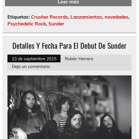
Leer más
Etiquetas:
Crusher Records
,
Lanzamientos
,
novedades
,
Psychedelic Rock
,
Sunder
Detalles Y Fecha Para El Debut De Sunder
23 de septiembre 2015
Rubén Herrera
Deja un comentario