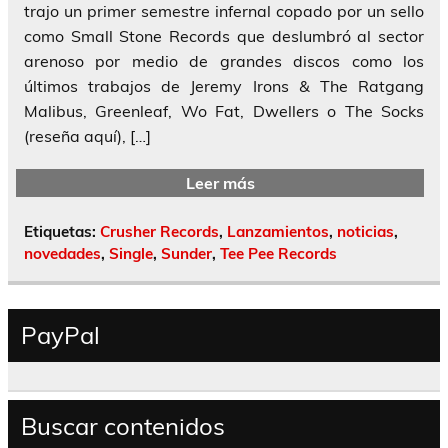
trajo un primer semestre infernal copado por un sello
como Small Stone Records que deslumbró al sector
arenoso por medio de grandes discos como los
últimos trabajos de Jeremy Irons & The Ratgang
Malibus, Greenleaf, Wo Fat, Dwellers o The Socks
(reseña aquí), […]
Leer más
Etiquetas:
Crusher Records
,
Lanzamientos
,
noticias
,
novedades
,
Single
,
Sunder
,
Tee Pee Records
PayPal
Buscar contenidos