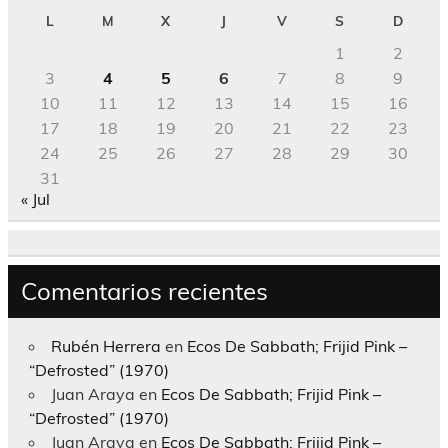
L
M
X
J
V
S
D
1
2
3
4
5
6
7
8
9
10
11
12
13
14
15
16
17
18
19
20
21
22
23
24
25
26
27
28
29
30
31
« Jul
Comentarios recientes
Rubén Herrera
en
Ecos De Sabbath; Frijid Pink –
“Defrosted” (1970)
Juan Araya
en
Ecos De Sabbath; Frijid Pink –
“Defrosted” (1970)
Juan Araya
en
Ecos De Sabbath; Frijid Pink –