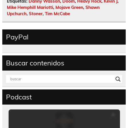
Etiquetas:
Danny Wasson
,
Doom
,
Heavy Rock
,
Kevin J
,
Mike Hemphill Mariotti
,
Mojave Green
,
Shawn
Upchurch
,
Stoner
,
Tim McCabe
PayPal
Buscar contenidos
Podcast