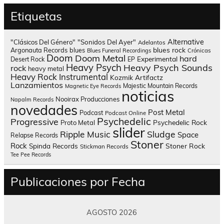
Etiquetas
Alternative
"Clásicos Del Género"
"Sonidos Del Ayer"
Adelantos
blues rock
Argonauta Records
blues
Blues Funeral Recordings
Crónicas
Doom
Doom Metal
hard
Experimental
Desert Rock
EP
Heavy Psych
Heavy Psych Sounds
rock
heavy metal
Heavy Rock
Instrumental
Kozmik Artifactz
Lanzamientos
Majestic Mountain Records
Magnetic Eye Records
noticias
Nooirax Producciones
Napalm Records
novedades
Post Metal
Podcast
Podcast Online
Psychedelic
Progressive
Psychedelic Rock
Proto Metal
slider
Sludge
Ripple Music
Space
Relapse Records
Stoner
Rock
Spinda Records
Stoner Rock
Stickman Records
Tee Pee Records
Publicaciones por Fecha
AGOSTO 2026