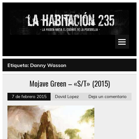
Saltar
al
contenido
La Habitación 235
Psychedelic, Stoner, Doom, Sludge, Fuzz, Space, Drone
Etiqueta:
Danny Wasson
Mojave Green – «S/T» (2015)
7 de febrero 2015
David Lopez
Deja un comentario