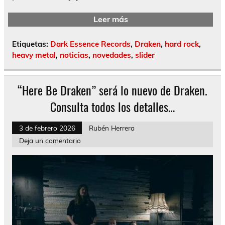
Leer más
Etiquetas:
Dark Essence Records
,
Draken
,
hard rock
,
heavy metal
,
noticias
,
novedades
,
slider
“Here Be Draken” será lo nuevo de Draken.
Consulta todos los detalles…
3 de febrero 2026
Rubén Herrera
Deja un comentario