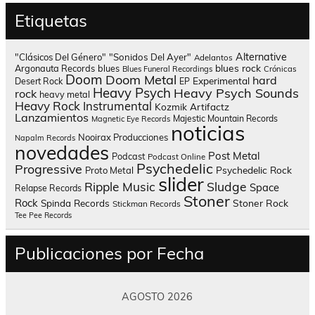
Etiquetas
Alternative
"Clásicos Del Género"
"Sonidos Del Ayer"
Adelantos
blues rock
Argonauta Records
blues
Blues Funeral Recordings
Crónicas
Doom
Doom Metal
hard
Experimental
Desert Rock
EP
Heavy Psych
Heavy Psych Sounds
rock
heavy metal
Heavy Rock
Instrumental
Kozmik Artifactz
Lanzamientos
Majestic Mountain Records
Magnetic Eye Records
noticias
Nooirax Producciones
Napalm Records
novedades
Post Metal
Podcast
Podcast Online
Psychedelic
Progressive
Psychedelic Rock
Proto Metal
slider
Sludge
Ripple Music
Space
Relapse Records
Stoner
Rock
Spinda Records
Stoner Rock
Stickman Records
Tee Pee Records
Publicaciones por Fecha
AGOSTO 2026