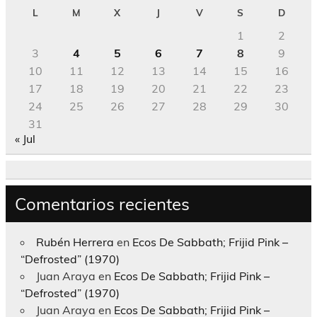
L
M
X
J
V
S
D
1
2
3
4
5
6
7
8
9
10
11
12
13
14
15
16
17
18
19
20
21
22
23
24
25
26
27
28
29
30
31
« Jul
Comentarios recientes
Rubén Herrera
en
Ecos De Sabbath; Frijid Pink –
“Defrosted” (1970)
Juan Araya
en
Ecos De Sabbath; Frijid Pink –
“Defrosted” (1970)
Juan Araya
en
Ecos De Sabbath; Frijid Pink –