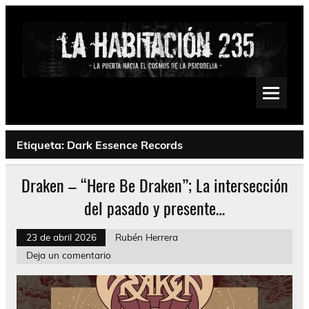
Saltar
al
contenido
La Habitación 235
Psychedelic, Stoner, Doom, Sludge, Fuzz, Space, Drone
Etiqueta:
Dark Essence Records
Draken – “Here Be Draken”; La intersección
del pasado y presente…
23 de abril 2026
Rubén Herrera
Deja un comentario