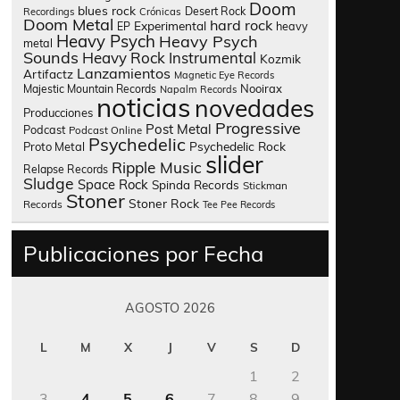
Doom
blues rock
Desert Rock
Recordings
Crónicas
Doom Metal
hard rock
Experimental
heavy
EP
Heavy Psych
Heavy Psych
metal
Sounds
Heavy Rock
Instrumental
Kozmik
Lanzamientos
Artifactz
Magnetic Eye Records
Nooirax
Majestic Mountain Records
Napalm Records
noticias
novedades
Producciones
Progressive
Post Metal
Podcast
Podcast Online
Psychedelic
Psychedelic Rock
Proto Metal
slider
Ripple Music
Relapse Records
Sludge
Space Rock
Spinda Records
Stickman
Stoner
Stoner Rock
Records
Tee Pee Records
Publicaciones por Fecha
AGOSTO 2026
L
M
X
J
V
S
D
1
2
3
4
5
6
7
8
9