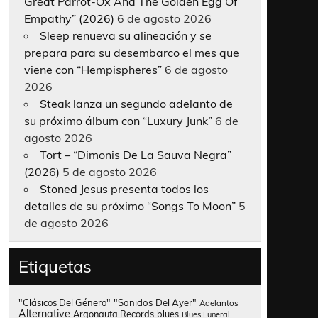
Great Parrot-Ox And The Golden Egg Of
Empathy” (2026)
6 de agosto 2026
Sleep renueva su alineación y se
prepara para su desembarco el mes que
viene con “Hempispheres”
6 de agosto
2026
Steak lanza un segundo adelanto de
su próximo álbum con “Luxury Junk”
6 de
agosto 2026
Tort – “Dimonis De La Sauva Negra”
(2026)
5 de agosto 2026
Stoned Jesus presenta todos los
detalles de su próximo “Songs To Moon”
5
de agosto 2026
Etiquetas
"Clásicos Del Género"
"Sonidos Del Ayer"
Adelantos
Alternative
Argonauta Records
blues
Blues Funeral