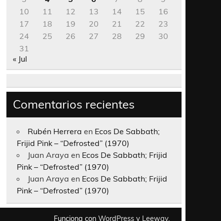
10
11
12
13
14
15
16
17
18
19
20
21
22
23
24
25
26
27
28
29
30
31
« Jul
Comentarios recientes
Rubén Herrera
en
Ecos De Sabbath;
Frijid Pink – “Defrosted” (1970)
Juan Araya
en
Ecos De Sabbath; Frijid
Pink – “Defrosted” (1970)
Juan Araya
en
Ecos De Sabbath; Frijid
Pink – “Defrosted” (1970)
Funciona con
WordPress
y
Leeway
.