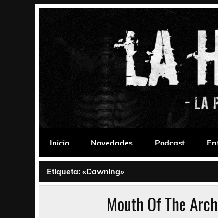
Saltar
al
contenido
La Habitación 235
Psychedelic, Stoner, Doom, Sludge, Fuzz, Space,
Inicio
Novedades
Podcast
En
Etiqueta:
«Dawning»
Mouth Of The Arch