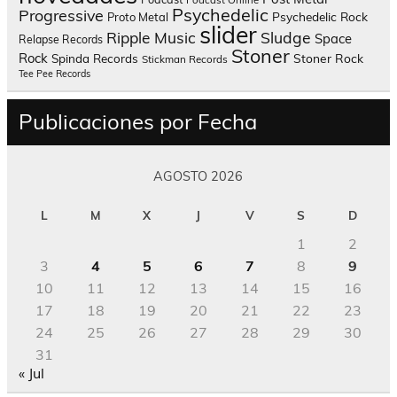
Podcast Online
Psychedelic
Progressive
Psychedelic Rock
Proto Metal
slider
Sludge
Ripple Music
Space
Relapse Records
Stoner
Rock
Spinda Records
Stoner Rock
Stickman Records
Tee Pee Records
Publicaciones por Fecha
AGOSTO 2026
L
M
X
J
V
S
D
1
2
3
4
5
6
7
8
9
10
11
12
13
14
15
16
17
18
19
20
21
22
23
24
25
26
27
28
29
30
31
« Jul