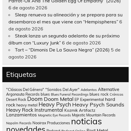
Parrot-Ox And The Golden Egg Of Empathy” (2026)
6 de agosto 2026
Sleep renueva su alineación y se prepara para su
desembarco el mes que viene con “Hempispheres”
6
de agosto 2026
Steak lanza un segundo adelanto de su próximo
álbum con “Luxury Junk”
6 de agosto 2026
Tort – “Dimonis De La Sauva Negra” (2026)
5 de
agosto 2026
Etiquetas
Alternative
"Clásicos Del Género"
"Sonidos Del Ayer"
Adelantos
blues rock
Argonauta Records
blues
Blues Funeral Recordings
Crónicas
Doom
Doom Metal
hard
Experimental
Desert Rock
EP
Heavy Psych
Heavy Psych Sounds
rock
heavy metal
Heavy Rock
Instrumental
Kozmik Artifactz
Lanzamientos
Majestic Mountain Records
Magnetic Eye Records
noticias
Nooirax Producciones
Napalm Records
novedades
Post Metal
Podcast