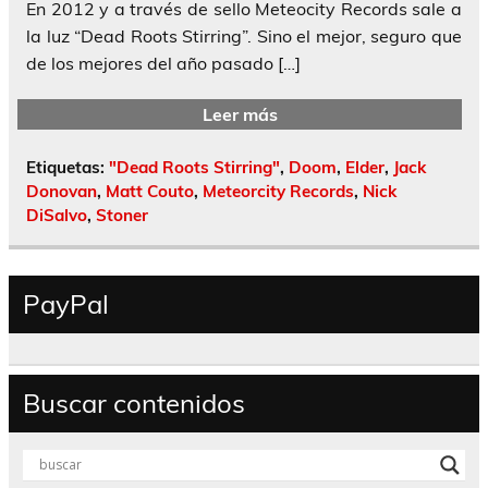
En 2012 y a través de sello Meteocity Records sale a
la luz “Dead Roots Stirring”. Sino el mejor, seguro que
de los mejores del año pasado […]
Leer más
Etiquetas:
"Dead Roots Stirring"
,
Doom
,
Elder
,
Jack
Donovan
,
Matt Couto
,
Meteorcity Records
,
Nick
DiSalvo
,
Stoner
PayPal
Buscar contenidos