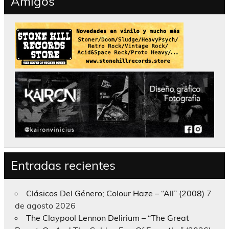
Amigos
Entradas recientes
Clásicos Del Género; Colour Haze – “All” (2008)
7
de agosto 2026
The Claypool Lennon Delirium – “The Great