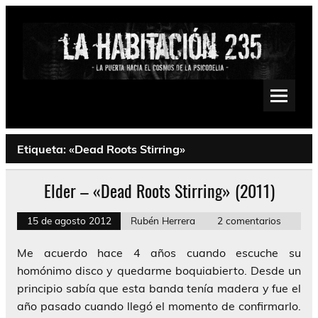
Saltar
al
contenido
La Habitación 235
Psychedelic, Stoner, Doom, Sludge, Fuzz, Space, Drone
Etiqueta:
«Dead Roots Stirring»
Elder – «Dead Roots Stirring» (2011)
15 de agosto 2012
Rubén Herrera
2 comentarios
Me acuerdo hace 4 años cuando escuche su
homónimo disco y quedarme boquiabierto. Desde un
principio sabía que esta banda tenía madera y fue el
año pasado cuando llegó el momento de confirmarlo.