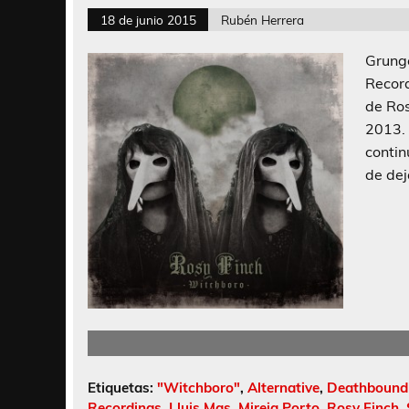
18 de junio 2015
Rubén Herrera
Grunge
Recor
de Ros
2013.
contin
de dej
Etiquetas:
"Witchboro"
,
Alternative
,
Deathbound
Recordings
,
Lluis Mas
,
Mireia Porto
,
Rosy Finch
,