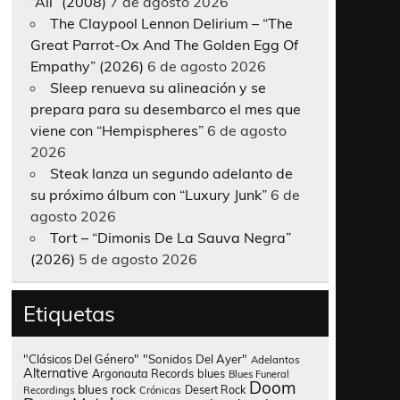
“All” (2008)
7 de agosto 2026
The Claypool Lennon Delirium – “The
Great Parrot-Ox And The Golden Egg Of
Empathy” (2026)
6 de agosto 2026
Sleep renueva su alineación y se
prepara para su desembarco el mes que
viene con “Hempispheres”
6 de agosto
2026
Steak lanza un segundo adelanto de
su próximo álbum con “Luxury Junk”
6 de
agosto 2026
Tort – “Dimonis De La Sauva Negra”
(2026)
5 de agosto 2026
Etiquetas
"Clásicos Del Género"
"Sonidos Del Ayer"
Adelantos
Alternative
Argonauta Records
blues
Blues Funeral
Doom
blues rock
Desert Rock
Recordings
Crónicas