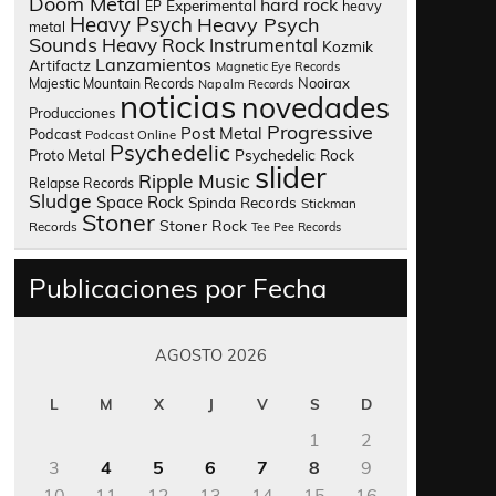
Doom Metal
hard rock
Experimental
heavy
EP
Heavy Psych
Heavy Psych
metal
Sounds
Heavy Rock
Instrumental
Kozmik
Lanzamientos
Artifactz
Magnetic Eye Records
Nooirax
Majestic Mountain Records
Napalm Records
noticias
novedades
Producciones
Progressive
Post Metal
Podcast
Podcast Online
Psychedelic
Psychedelic Rock
Proto Metal
slider
Ripple Music
Relapse Records
Sludge
Space Rock
Spinda Records
Stickman
Stoner
Stoner Rock
Records
Tee Pee Records
Publicaciones por Fecha
AGOSTO 2026
L
M
X
J
V
S
D
1
2
3
4
5
6
7
8
9
10
11
12
13
14
15
16