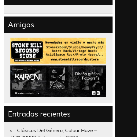
Amigos
Entradas recientes
Clásicos Del Género; Colour Haze –