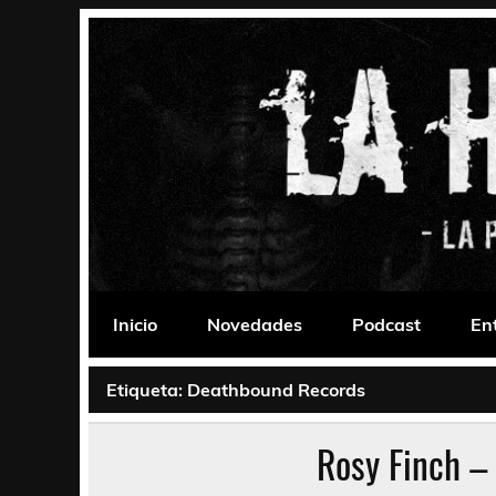
Saltar
al
contenido
La Habitación 235
Psychedelic, Stoner, Doom, Sludge, Fuzz, Space,
Inicio
Novedades
Podcast
En
Etiqueta:
Deathbound Records
Rosy Finch –