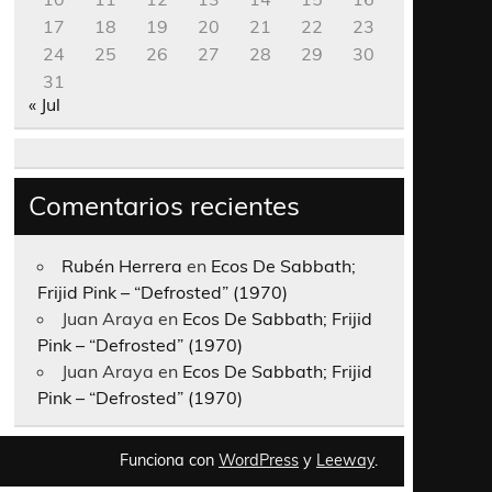
17
18
19
20
21
22
23
24
25
26
27
28
29
30
31
« Jul
Comentarios recientes
Rubén Herrera
en
Ecos De Sabbath;
Frijid Pink – “Defrosted” (1970)
Juan Araya
en
Ecos De Sabbath; Frijid
Pink – “Defrosted” (1970)
Juan Araya
en
Ecos De Sabbath; Frijid
Pink – “Defrosted” (1970)
Funciona con
WordPress
y
Leeway
.