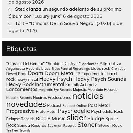
de agosto 2026
Steak lanza un segundo adelanto de su próximo
álbum con “Luxury Junk”
6 de agosto 2026
Tort – “Dimonis De La Sauva Negra” (2026)
5 de
agosto 2026
Etiquetas
Alternative
"Clásicos Del Género"
"Sonidos Del Ayer"
Adelantos
blues rock
Argonauta Records
blues
Blues Funeral Recordings
Crónicas
Doom
Doom Metal
hard
Experimental
Desert Rock
EP
Heavy Psych
Heavy Psych Sounds
rock
heavy metal
Heavy Rock
Instrumental
Kozmik Artifactz
Lanzamientos
Majestic Mountain Records
Magnetic Eye Records
noticias
Nooirax Producciones
Napalm Records
novedades
Post Metal
Podcast
Podcast Online
Psychedelic
Progressive
Psychedelic Rock
Proto Metal
slider
Sludge
Ripple Music
Space
Relapse Records
Stoner
Rock
Spinda Records
Stoner Rock
Stickman Records
Tee Pee Records