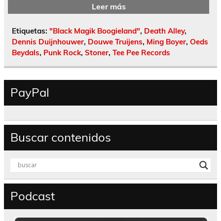
Leer más
Etiquetas:
"Black Magik Boogieland"
,
Death Alley
,
Dennis Duijnhouwer
,
Douwe Truijens
,
Ming Boyer
,
Oeds
Beydals
,
Punk Rock
,
Stoner
,
Tee Pee Records
PayPal
Buscar contenidos
Podcast