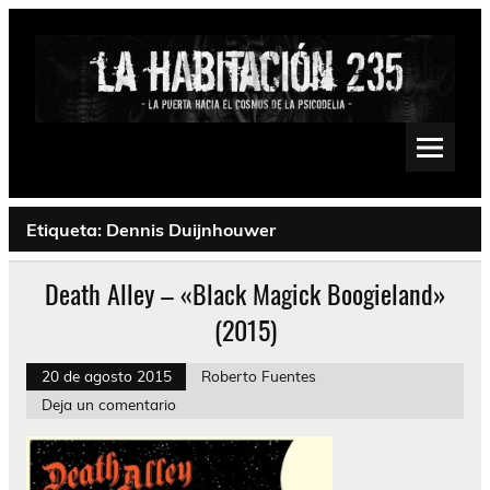
Saltar
al
contenido
La Habitación 235
Psychedelic, Stoner, Doom, Sludge, Fuzz, Space, Drone
Etiqueta:
Dennis Duijnhouwer
Death Alley – «Black Magick Boogieland»
(2015)
20 de agosto 2015
Roberto Fuentes
Deja un comentario