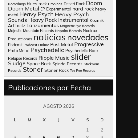
Doom
blues rock
Desert Rock
Recordings
Crónicas
Doom Metal
hard rock
Experimental
heavy
EP
Heavy Psych
Heavy Psych
metal
Sounds
Heavy Rock
Instrumental
Kozmik
Lanzamientos
Artifactz
Magnetic Eye Records
Nooirax
Majestic Mountain Records
Napalm Records
noticias
novedades
Producciones
Progressive
Post Metal
Podcast
Podcast Online
Psychedelic
Psychedelic Rock
Proto Metal
slider
Ripple Music
Relapse Records
Sludge
Space Rock
Spinda Records
Stickman
Stoner
Stoner Rock
Records
Tee Pee Records
Publicaciones por Fecha
AGOSTO 2026
L
M
X
J
V
S
D
1
2
3
4
5
6
7
8
9