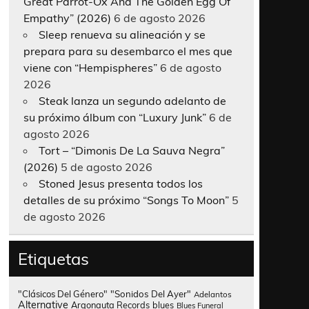
Great Parrot-Ox And The Golden Egg Of
Empathy” (2026)
6 de agosto 2026
Sleep renueva su alineación y se
prepara para su desembarco el mes que
viene con “Hempispheres”
6 de agosto
2026
Steak lanza un segundo adelanto de
su próximo álbum con “Luxury Junk”
6 de
agosto 2026
Tort – “Dimonis De La Sauva Negra”
(2026)
5 de agosto 2026
Stoned Jesus presenta todos los
detalles de su próximo “Songs To Moon”
5
de agosto 2026
Etiquetas
"Clásicos Del Género"
"Sonidos Del Ayer"
Adelantos
Alternative
Argonauta Records
blues
Blues Funeral