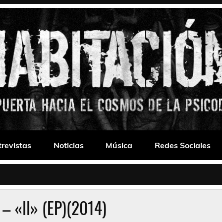
 Drone
trevistas
Noticias
Música
Redes Sociales
k – «II» (EP)(2014)