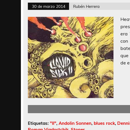
30 de marzo 2014
Rubén Herrera
Hea
pre
era 
con
bate
que 
de e
Etiquetas:
"II"
,
Andolin Sonnen
,
blues rock
,
Denni
Roman Vigdortchik
,
Stoner