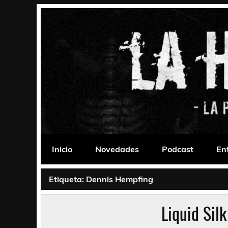
Saltar
al
contenido
La Habitación 235
Psychedelic, Stoner, Doom, Sludge, Fuzz, Space,
Inicio
Novedades
Podcast
En
Etiqueta:
Dennis Hempfing
Liquid Sil