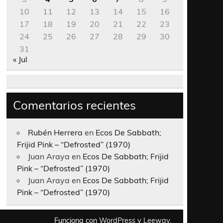
10
11
12
13
14
15
16
17
18
19
20
21
22
23
24
25
26
27
28
29
30
31
« Jul
Comentarios recientes
Rubén Herrera
en
Ecos De Sabbath;
Frijid Pink – “Defrosted” (1970)
Juan Araya
en
Ecos De Sabbath; Frijid
Pink – “Defrosted” (1970)
Juan Araya
en
Ecos De Sabbath; Frijid
Pink – “Defrosted” (1970)
Funciona con
WordPress
y
Leeway
.