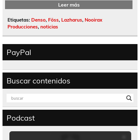
Leer más
Etiquetas:
Denso
,
Föss
,
Lazharus
,
Nooirax
Producciones
,
noticias
PayPal
Buscar contenidos
Podcast