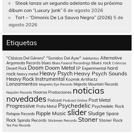
Steak lanza un segundo adelanto de su próximo
álbum con “Luxury Junk”
6 de agosto 2026
Tort – “Dimonis De La Sauva Negra” (2026)
5 de
agosto 2026
Etiquetas
Alternative
"Clásicos Del Género"
"Sonidos Del Ayer"
Adelantos
blues rock
Argonauta Records
blues
Blues Funeral Recordings
Crónicas
Doom
Doom Metal
hard
Experimental
Desert Rock
EP
Heavy Psych
Heavy Psych Sounds
rock
heavy metal
Heavy Rock
Instrumental
Kozmik Artifactz
Lanzamientos
Majestic Mountain Records
Magnetic Eye Records
noticias
Nooirax Producciones
Napalm Records
novedades
Post Metal
Podcast
Podcast Online
Psychedelic
Progressive
Psychedelic Rock
Proto Metal
slider
Sludge
Ripple Music
Space
Relapse Records
Stoner
Rock
Spinda Records
Stoner Rock
Stickman Records
Tee Pee Records