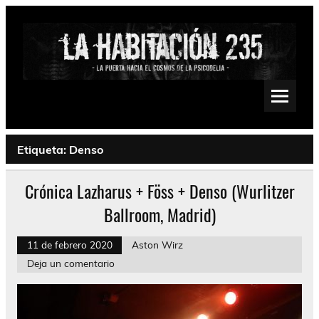
Saltar
al
contenido
La Habitación 235
Psychedelic, Stoner, Doom, Sludge, Fuzz, Space, Drone
Etiqueta:
Denso
Crónica Lazharus + Föss + Denso (Wurlitzer
Ballroom, Madrid)
11 de febrero 2020
Aston Wirz
Deja un comentario