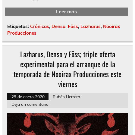
Leer más
Etiquetas:
Crónicas
,
Denso
,
Föss
,
Lazharus
,
Nooirax
Producciones
Lazharus, Denso y Föss; triple oferta
experimental para el arranque de la
temporada de Nooirax Producciones este
viernes
29 de enero 2020
Rubén Herrera
Deja un comentario