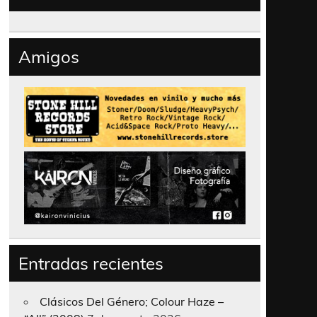
Amigos
Entradas recientes
Clásicos Del Género; Colour Haze –