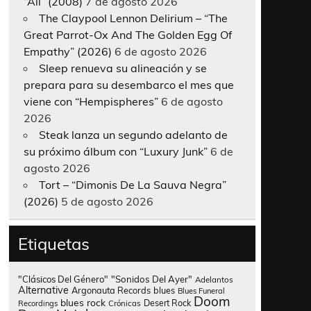
“All” (2008)
7 de agosto 2026
The Claypool Lennon Delirium – “The
Great Parrot-Ox And The Golden Egg Of
Empathy” (2026)
6 de agosto 2026
Sleep renueva su alineación y se
prepara para su desembarco el mes que
viene con “Hempispheres”
6 de agosto
2026
Steak lanza un segundo adelanto de
su próximo álbum con “Luxury Junk”
6 de
agosto 2026
Tort – “Dimonis De La Sauva Negra”
(2026)
5 de agosto 2026
Etiquetas
"Clásicos Del Género"
"Sonidos Del Ayer"
Adelantos
Alternative
Argonauta Records
blues
Blues Funeral
Doom
blues rock
Desert Rock
Recordings
Crónicas