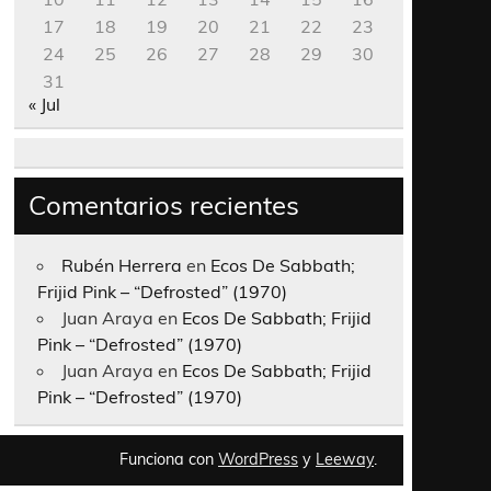
17
18
19
20
21
22
23
24
25
26
27
28
29
30
31
« Jul
Comentarios recientes
Rubén Herrera
en
Ecos De Sabbath;
Frijid Pink – “Defrosted” (1970)
Juan Araya
en
Ecos De Sabbath; Frijid
Pink – “Defrosted” (1970)
Juan Araya
en
Ecos De Sabbath; Frijid
Pink – “Defrosted” (1970)
Funciona con
WordPress
y
Leeway
.