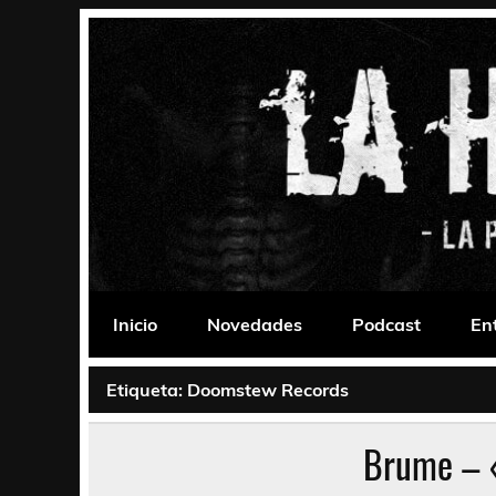
Saltar
al
contenido
La Habitación 235
Psychedelic, Stoner, Doom, Sludge, Fuzz, Space,
Inicio
Novedades
Podcast
En
Etiqueta:
Doomstew Records
Brume – 