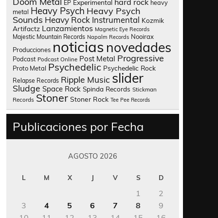
Doom Metal
hard rock
Experimental
heavy
EP
Heavy Psych
Heavy Psych
metal
Sounds
Heavy Rock
Instrumental
Kozmik
Lanzamientos
Artifactz
Magnetic Eye Records
Nooirax
Majestic Mountain Records
Napalm Records
noticias
novedades
Producciones
Progressive
Post Metal
Podcast
Podcast Online
Psychedelic
Psychedelic Rock
Proto Metal
slider
Ripple Music
Relapse Records
Sludge
Space Rock
Spinda Records
Stickman
Stoner
Stoner Rock
Records
Tee Pee Records
Publicaciones por Fecha
AGOSTO 2026
L
M
X
J
V
S
D
1
2
3
4
5
6
7
8
9
10
11
12
13
14
15
16