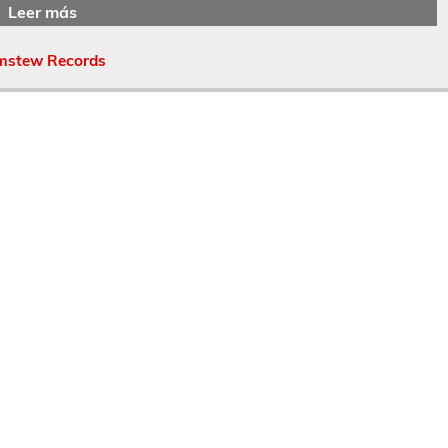
Leer más
stew Records