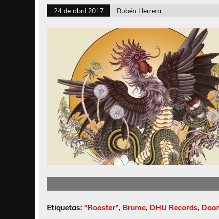
24 de abril 2017
Rubén Herrera
Etiquetas:
"Rooster"
,
Brume
,
DHU Records
,
Doom