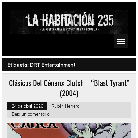
Saltar
al
contenido
La Habitación 235
Psychedelic, Stoner, Doom, Sludge, Fuzz, Space, Drone
Etiqueta:
DRT Entertainment
Clásicos Del Género; Clutch – “Blast Tyrant”
(2004)
24 de abril 2026
Rubén Herrera
Deja un comentario