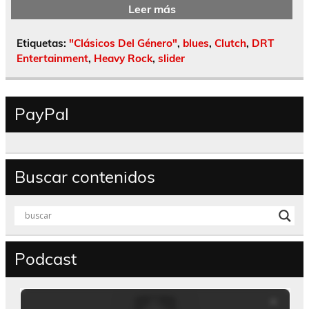
Leer más
Etiquetas:
"Clásicos Del Género"
,
blues
,
Clutch
,
DRT
Entertainment
,
Heavy Rock
,
slider
PayPal
Buscar contenidos
Podcast