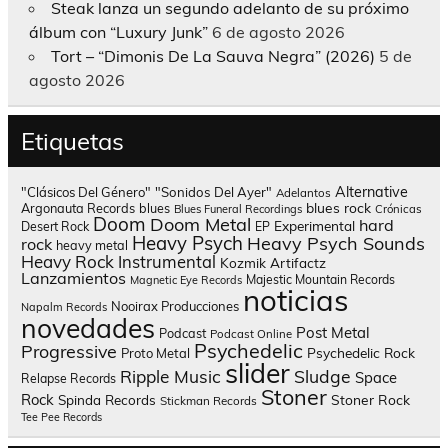
Steak lanza un segundo adelanto de su próximo
álbum con “Luxury Junk”
6 de agosto 2026
Tort – “Dimonis De La Sauva Negra” (2026)
5 de
agosto 2026
Etiquetas
Alternative
"Clásicos Del Género"
"Sonidos Del Ayer"
Adelantos
blues rock
Argonauta Records
blues
Blues Funeral Recordings
Crónicas
Doom
Doom Metal
hard
Experimental
Desert Rock
EP
Heavy Psych
Heavy Psych Sounds
rock
heavy metal
Heavy Rock
Instrumental
Kozmik Artifactz
Lanzamientos
Majestic Mountain Records
Magnetic Eye Records
noticias
Nooirax Producciones
Napalm Records
novedades
Post Metal
Podcast
Podcast Online
Psychedelic
Progressive
Psychedelic Rock
Proto Metal
slider
Sludge
Ripple Music
Space
Relapse Records
Stoner
Rock
Spinda Records
Stoner Rock
Stickman Records
Tee Pee Records