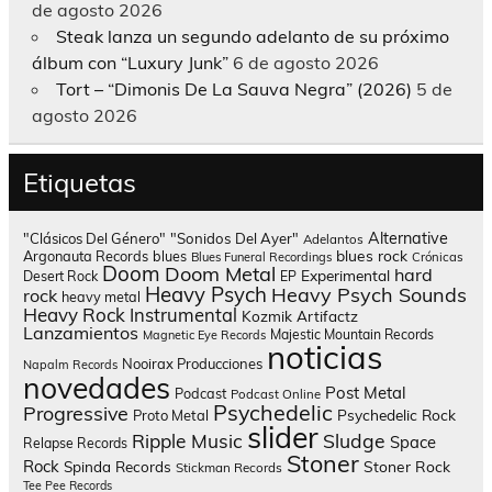
de agosto 2026
Steak lanza un segundo adelanto de su próximo
álbum con “Luxury Junk”
6 de agosto 2026
Tort – “Dimonis De La Sauva Negra” (2026)
5 de
agosto 2026
Etiquetas
Alternative
"Clásicos Del Género"
"Sonidos Del Ayer"
Adelantos
blues rock
Argonauta Records
blues
Blues Funeral Recordings
Crónicas
Doom
Doom Metal
hard
Experimental
Desert Rock
EP
Heavy Psych
Heavy Psych Sounds
rock
heavy metal
Heavy Rock
Instrumental
Kozmik Artifactz
Lanzamientos
Majestic Mountain Records
Magnetic Eye Records
noticias
Nooirax Producciones
Napalm Records
novedades
Post Metal
Podcast
Podcast Online
Psychedelic
Progressive
Psychedelic Rock
Proto Metal
slider
Sludge
Ripple Music
Space
Relapse Records
Stoner
Rock
Spinda Records
Stoner Rock
Stickman Records
Tee Pee Records