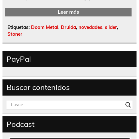
Leer más
Etiquetas:
Doom Metal
,
Druida
,
novedades
,
slider
,
Stoner
PayPal
Buscar contenidos
Podcast