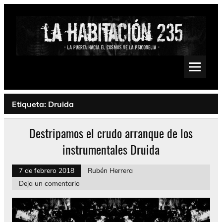
Saltar
al
contenido
La Habitación 235
Psychedelic, Stoner, Doom, Sludge, Fuzz, Space, Drone
Etiqueta:
Druida
Destripamos el crudo arranque de los
instrumentales Druida
7 de febrero 2018
Rubén Herrera
Deja un comentario