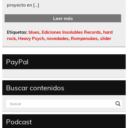
proyecto en […]
Leer más
Etiquetas:
blues
,
Ediciones Insolubles Records
,
hard
rock
,
Heavy Psych
,
novedades
,
Rompenubes
,
slider
PayPal
Buscar contenidos
Podcast