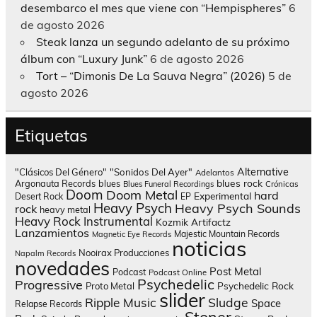
desembarco el mes que viene con “Hempispheres”
6
de agosto 2026
Steak lanza un segundo adelanto de su próximo
álbum con “Luxury Junk”
6 de agosto 2026
Tort – “Dimonis De La Sauva Negra” (2026)
5 de
agosto 2026
Etiquetas
Alternative
"Clásicos Del Género"
"Sonidos Del Ayer"
Adelantos
blues rock
Argonauta Records
blues
Blues Funeral Recordings
Crónicas
Doom
Doom Metal
hard
Experimental
Desert Rock
EP
Heavy Psych
Heavy Psych Sounds
rock
heavy metal
Heavy Rock
Instrumental
Kozmik Artifactz
Lanzamientos
Majestic Mountain Records
Magnetic Eye Records
noticias
Nooirax Producciones
Napalm Records
novedades
Post Metal
Podcast
Podcast Online
Psychedelic
Progressive
Psychedelic Rock
Proto Metal
slider
Sludge
Ripple Music
Space
Relapse Records
Stoner