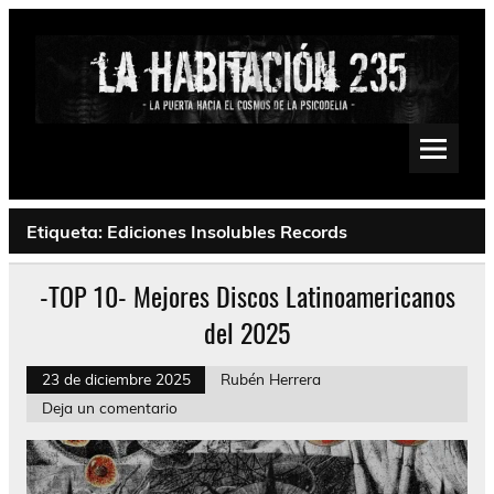
Saltar
al
contenido
La Habitación 235
Psychedelic, Stoner, Doom, Sludge, Fuzz, Space, Drone
Etiqueta:
Ediciones Insolubles Records
-TOP 10- Mejores Discos Latinoamericanos
del 2025
23 de diciembre 2025
Rubén Herrera
Deja un comentario