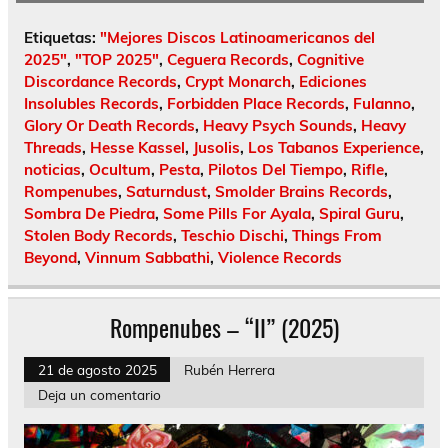
Etiquetas:
"Mejores Discos Latinoamericanos del
2025"
,
"TOP 2025"
,
Ceguera Records
,
Cognitive
Discordance Records
,
Crypt Monarch
,
Ediciones
Insolubles Records
,
Forbidden Place Records
,
Fulanno
,
Glory Or Death Records
,
Heavy Psych Sounds
,
Heavy
Threads
,
Hesse Kassel
,
Jusolis
,
Los Tabanos Experience
,
noticias
,
Ocultum
,
Pesta
,
Pilotos Del Tiempo
,
Rifle
,
Rompenubes
,
Saturndust
,
Smolder Brains Records
,
Sombra De Piedra
,
Some Pills For Ayala
,
Spiral Guru
,
Stolen Body Records
,
Teschio Dischi
,
Things From
Beyond
,
Vinnum Sabbathi
,
Violence Records
Rompenubes – “II” (2025)
21 de agosto 2025
Rubén Herrera
Deja un comentario