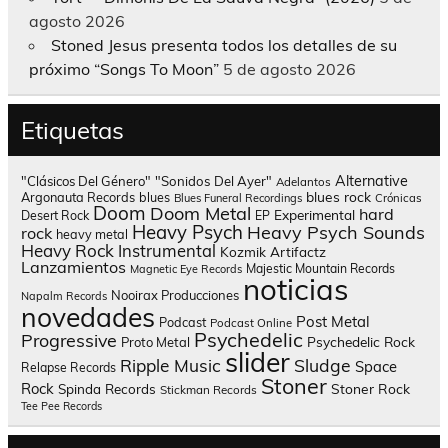
agosto 2026
Stoned Jesus presenta todos los detalles de su
próximo “Songs To Moon”
5 de agosto 2026
Etiquetas
Alternative
"Clásicos Del Género"
"Sonidos Del Ayer"
Adelantos
blues rock
Argonauta Records
blues
Blues Funeral Recordings
Crónicas
Doom
Doom Metal
hard
Experimental
Desert Rock
EP
Heavy Psych
Heavy Psych Sounds
rock
heavy metal
Heavy Rock
Instrumental
Kozmik Artifactz
Lanzamientos
Majestic Mountain Records
Magnetic Eye Records
noticias
Nooirax Producciones
Napalm Records
novedades
Post Metal
Podcast
Podcast Online
Psychedelic
Progressive
Psychedelic Rock
Proto Metal
slider
Sludge
Ripple Music
Space
Relapse Records
Stoner
Rock
Spinda Records
Stoner Rock
Stickman Records
Tee Pee Records