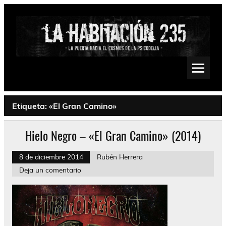
Saltar
al
contenido
La Habitación 235
Psychedelic, Stoner, Doom, Sludge, Fuzz, Space, Drone
Etiqueta:
«El Gran Camino»
Hielo Negro – «El Gran Camino» (2014)
8 de diciembre 2014
Rubén Herrera
Deja un comentario