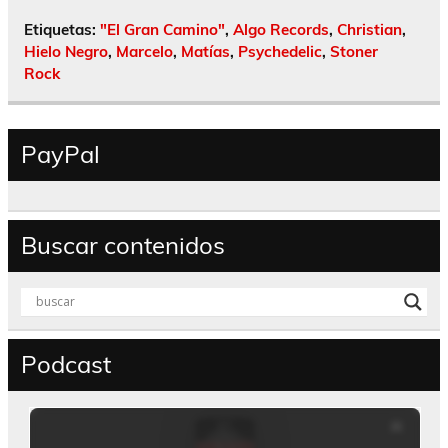
Etiquetas:
"El Gran Camino"
,
Algo Records
,
Christian
,
Hielo Negro
,
Marcelo
,
Matías
,
Psychedelic
,
Stoner
Rock
PayPal
Buscar contenidos
Podcast