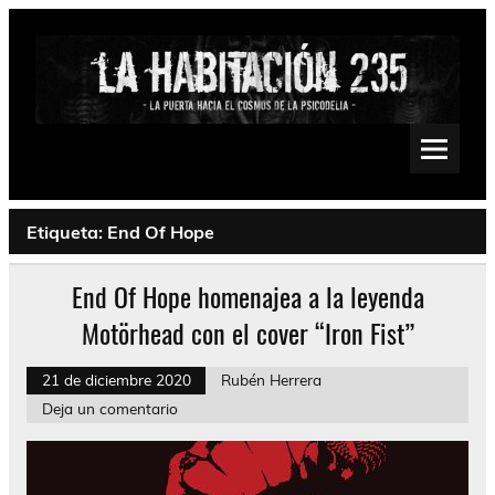
Saltar
al
contenido
La Habitación 235
Psychedelic, Stoner, Doom, Sludge, Fuzz, Space, Drone
Etiqueta:
End Of Hope
End Of Hope homenajea a la leyenda
Motörhead con el cover “Iron Fist”
21 de diciembre 2020
Rubén Herrera
Deja un comentario