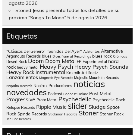
agosto 2026
Stoned Jesus presenta todos los detalles de su
próximo “Songs To Moon”
5 de agosto 2026
Etiquetas
Alternative
"Clásicos Del Género"
"Sonidos Del Ayer"
Adelantos
blues rock
Argonauta Records
blues
Blues Funeral Recordings
Crónicas
Doom
Doom Metal
hard
Experimental
Desert Rock
EP
Heavy Psych
Heavy Psych Sounds
rock
heavy metal
Heavy Rock
Instrumental
Kozmik Artifactz
Lanzamientos
Majestic Mountain Records
Magnetic Eye Records
noticias
Nooirax Producciones
Napalm Records
novedades
Post Metal
Podcast
Podcast Online
Psychedelic
Progressive
Psychedelic Rock
Proto Metal
slider
Sludge
Ripple Music
Space
Relapse Records
Stoner
Rock
Spinda Records
Stoner Rock
Stickman Records
Tee Pee Records