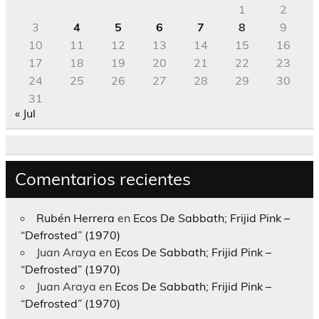
1
2
3
4
5
6
7
8
9
10
11
12
13
14
15
16
17
18
19
20
21
22
23
24
25
26
27
28
29
30
31
« Jul
Comentarios recientes
Rubén Herrera
en
Ecos De Sabbath; Frijid Pink –
“Defrosted” (1970)
Juan Araya
en
Ecos De Sabbath; Frijid Pink –
“Defrosted” (1970)
Juan Araya
en
Ecos De Sabbath; Frijid Pink –
“Defrosted” (1970)