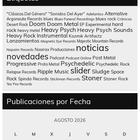
Alternative
"Clásicos Del Género"
"Sonidos Del Ayer"
Adelantos
blues rock
Argonauta Records
blues
Blues Funeral Recordings
Crónicas
Doom
Doom Metal
hard
Experimental
Desert Rock
EP
Heavy Psych
Heavy Psych Sounds
rock
heavy metal
Heavy Rock
Instrumental
Kozmik Artifactz
Lanzamientos
Majestic Mountain Records
Magnetic Eye Records
noticias
Nooirax Producciones
Napalm Records
novedades
Post Metal
Podcast
Podcast Online
Psychedelic
Progressive
Psychedelic Rock
Proto Metal
slider
Sludge
Ripple Music
Space
Relapse Records
Stoner
Rock
Spinda Records
Stoner Rock
Stickman Records
Tee Pee Records
Publicaciones por Fecha
AGOSTO 2026
L
M
X
J
V
S
D