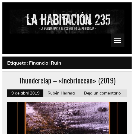
Saltar
al
contenido
La Habitación 235
Psychedelic, Stoner, Doom, Sludge, Fuzz, Space, Drone
Etiqueta:
Financial Ruin
Thunderclap – «Inebriocean» (2019)
9 de abril 2019
Rubén Herrera
Deja un comentario