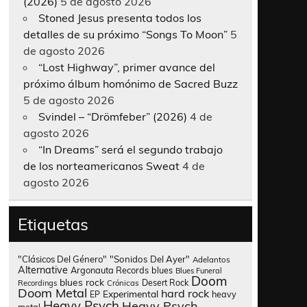
(2026)
5 de agosto 2026
Stoned Jesus presenta todos los
detalles de su próximo “Songs To Moon”
5
de agosto 2026
“Lost Highway”, primer avance del
próximo álbum homónimo de Sacred Buzz
5 de agosto 2026
Svindel – “Drömfeber” (2026)
4 de
agosto 2026
“In Dreams” será el segundo trabajo
de los norteamericanos Sweat
4 de
agosto 2026
Etiquetas
"Clásicos Del Género"
"Sonidos Del Ayer"
Adelantos
Alternative
Argonauta Records
blues
Blues Funeral
Doom
blues rock
Desert Rock
Recordings
Crónicas
Doom Metal
hard rock
Experimental
heavy
EP
Heavy Psych
Heavy Psych