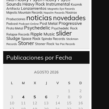
metal
Sounds
Heavy Rock
Instrumental
Kozmik
Lanzamientos
Artifactz
Magnetic Eye Records
Nooirax
Majestic Mountain Records
Napalm Records
noticias
novedades
Producciones
Progressive
Post Metal
Podcast
Podcast Online
Psychedelic
Psychedelic Rock
Proto Metal
slider
Ripple Music
Relapse Records
Sludge
Space Rock
Spinda Records
Stickman
Stoner
Stoner Rock
Records
Tee Pee Records
Publicaciones por Fecha
AGOSTO 2026
L
M
X
J
V
S
D
1
2
3
4
5
6
7
8
9
10
11
12
13
14
15
16