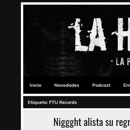
Saltar
al
contenido
La Habitación 235
Psychedelic, Stoner, Doom, Sludge, Fuzz, Space,
Inicio
Novedades
Podcast
En
Etiqueta:
FTU Records
Niggght alista su reg