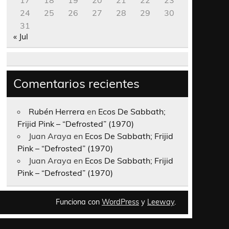
17
18
19
20
21
22
23
24
25
26
27
28
29
30
31
« Jul
Comentarios recientes
Rubén Herrera
en
Ecos De Sabbath;
Frijid Pink – “Defrosted” (1970)
Juan Araya
en
Ecos De Sabbath; Frijid
Pink – “Defrosted” (1970)
Juan Araya
en
Ecos De Sabbath; Frijid
Pink – “Defrosted” (1970)
Funciona con
WordPress
y
Leeway
.