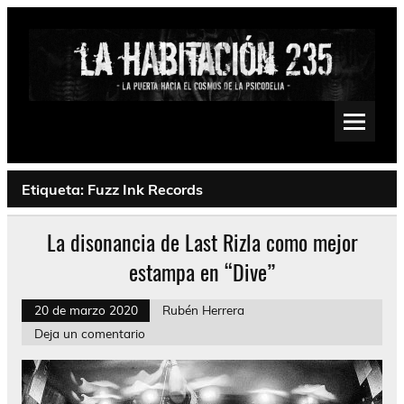
Saltar
al
contenido
La Habitación 235
Psychedelic, Stoner, Doom, Sludge, Fuzz, Space, Drone
Etiqueta:
Fuzz Ink Records
La disonancia de Last Rizla como mejor
estampa en “Dive”
20 de marzo 2020
Rubén Herrera
Deja un comentario