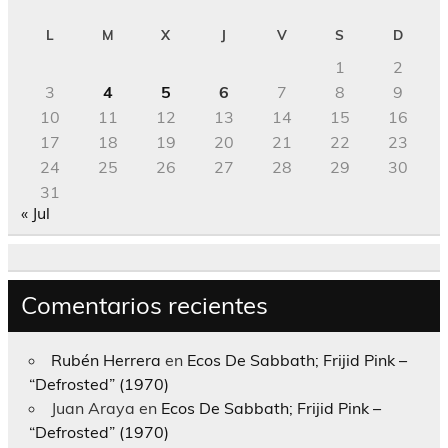
L
M
X
J
V
S
D
1
2
3
4
5
6
7
8
9
10
11
12
13
14
15
16
17
18
19
20
21
22
23
24
25
26
27
28
29
30
31
« Jul
Comentarios recientes
Rubén Herrera
en
Ecos De Sabbath; Frijid Pink –
“Defrosted” (1970)
Juan Araya
en
Ecos De Sabbath; Frijid Pink –
“Defrosted” (1970)