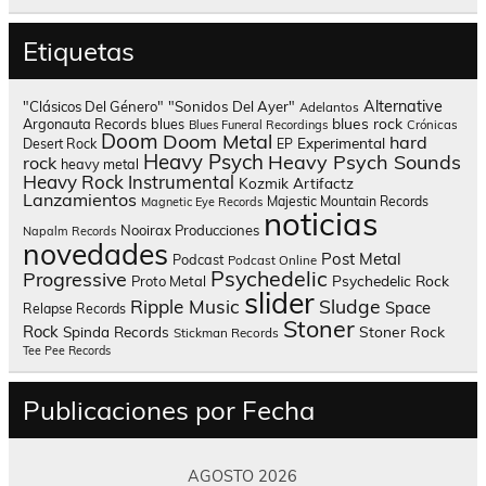
Etiquetas
Alternative
"Clásicos Del Género"
"Sonidos Del Ayer"
Adelantos
blues rock
Argonauta Records
blues
Blues Funeral Recordings
Crónicas
Doom
Doom Metal
hard
Experimental
Desert Rock
EP
Heavy Psych
Heavy Psych Sounds
rock
heavy metal
Heavy Rock
Instrumental
Kozmik Artifactz
Lanzamientos
Majestic Mountain Records
Magnetic Eye Records
noticias
Nooirax Producciones
Napalm Records
novedades
Post Metal
Podcast
Podcast Online
Psychedelic
Progressive
Psychedelic Rock
Proto Metal
slider
Sludge
Ripple Music
Space
Relapse Records
Stoner
Rock
Spinda Records
Stoner Rock
Stickman Records
Tee Pee Records
Publicaciones por Fecha
AGOSTO 2026