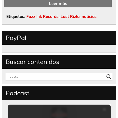
Leer más
Etiquetas:
Fuzz Ink Records
,
Last Rizla
,
noticias
PayPal
Buscar contenidos
Podcast