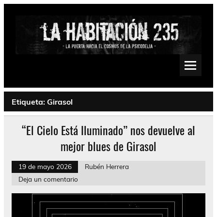
Saltar
al
contenido
La Habitación 235
Psychedelic, Stoner, Doom, Sludge, Fuzz, Space, Drone
Etiqueta:
Girasol
“El Cielo Está Iluminado” nos devuelve al
mejor blues de Girasol
19 de mayo 2026
Rubén Herrera
Deja un comentario