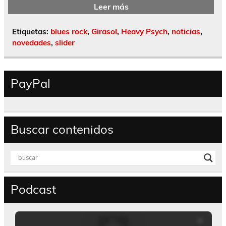
Leer más
Etiquetas:
blues rock
,
Girasol
,
Heavy Psych
,
noticias
,
novedades
,
slider
PayPal
Buscar contenidos
Podcast