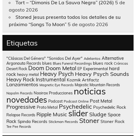
Tort – “Dimonis De La Sauva Negra” (2026)
5 de
agosto 2026
Stoned Jesus presenta todos los detalles de su
próximo “Songs To Moon”
5 de agosto 2026
Etiquetas
Alternative
"Clásicos Del Género"
"Sonidos Del Ayer"
Adelantos
blues rock
Argonauta Records
blues
Blues Funeral Recordings
Crónicas
Doom
Doom Metal
hard
Experimental
Desert Rock
EP
Heavy Psych
Heavy Psych Sounds
rock
heavy metal
Heavy Rock
Instrumental
Kozmik Artifactz
Lanzamientos
Majestic Mountain Records
Magnetic Eye Records
noticias
Nooirax Producciones
Napalm Records
novedades
Post Metal
Podcast
Podcast Online
Psychedelic
Progressive
Psychedelic Rock
Proto Metal
slider
Sludge
Ripple Music
Space
Relapse Records
Stoner
Rock
Spinda Records
Stoner Rock
Stickman Records
Tee Pee Records