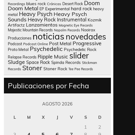
Doom
blues rock
Desert Rock
Recordings
Crónicas
Doom Metal
hard rock
Experimental
heavy
EP
Heavy Psych
Heavy Psych
metal
Sounds
Heavy Rock
Instrumental
Kozmik
Lanzamientos
Artifactz
Magnetic Eye Records
Nooirax
Majestic Mountain Records
Napalm Records
noticias
novedades
Producciones
Progressive
Post Metal
Podcast
Podcast Online
Psychedelic
Psychedelic Rock
Proto Metal
slider
Ripple Music
Relapse Records
Sludge
Space Rock
Spinda Records
Stickman
Stoner
Stoner Rock
Records
Tee Pee Records
Publicaciones por Fecha
AGOSTO 2026
L
M
X
J
V
S
D
1
2
3
4
5
6
7
8
9