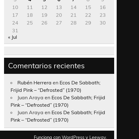
10
11
12
13
14
15
16
17
18
19
20
21
22
23
24
25
26
27
28
29
30
31
« Jul
Comentarios recientes
Rubén Herrera
en
Ecos De Sabbath;
Frijid Pink – “Defrosted” (1970)
Juan Araya
en
Ecos De Sabbath; Frijid
Pink – “Defrosted” (1970)
Juan Araya
en
Ecos De Sabbath; Frijid
Pink – “Defrosted” (1970)
Funciona con
WordPress
y
Leeway
.