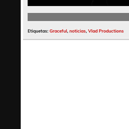
Etiquetas:
Graceful
,
noticias
,
Vlad Productions