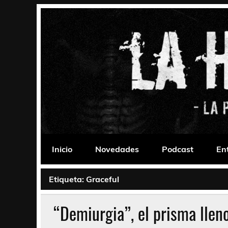
Saltar
al
contenido
La Habitación 235
Psychedelic, Stoner, Doom, Sludge, Fuzz, Space,
Inicio
Novedades
Podcast
En
Etiqueta:
Graceful
“Demiurgia”, el prisma llen