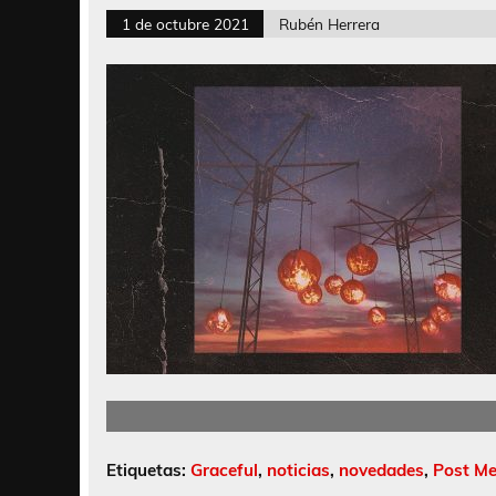
1 de octubre 2021
Rubén Herrera
Etiquetas:
Graceful
,
noticias
,
novedades
,
Post Me