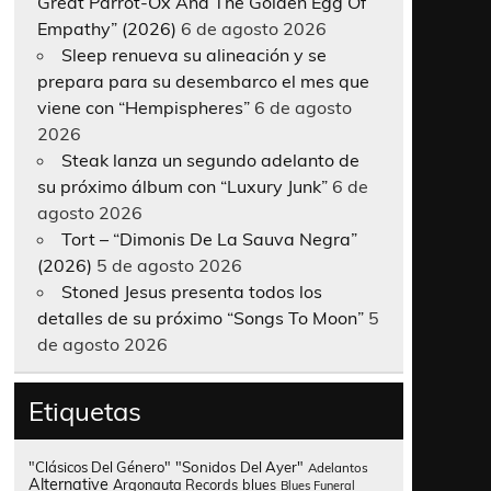
Great Parrot-Ox And The Golden Egg Of
Empathy” (2026)
6 de agosto 2026
Sleep renueva su alineación y se
prepara para su desembarco el mes que
viene con “Hempispheres”
6 de agosto
2026
Steak lanza un segundo adelanto de
su próximo álbum con “Luxury Junk”
6 de
agosto 2026
Tort – “Dimonis De La Sauva Negra”
(2026)
5 de agosto 2026
Stoned Jesus presenta todos los
detalles de su próximo “Songs To Moon”
5
de agosto 2026
Etiquetas
"Clásicos Del Género"
"Sonidos Del Ayer"
Adelantos
Alternative
Argonauta Records
blues
Blues Funeral