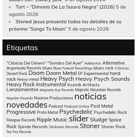
Tort – “Dimonis De La Sauva Negra” (2026)
5 de
agosto 2026
Stoned Jesus presenta todos los detalles de su
próximo “Songs To Moon”
5 de agosto 2026
Etiquetas
Alternative
"Clásicos Del Género"
"Sonidos Del Ayer"
Adelantos
blues rock
Argonauta Records
blues
Blues Funeral Recordings
Crónicas
Doom
Doom Metal
hard
Experimental
Desert Rock
EP
Heavy Psych
Heavy Psych Sounds
rock
heavy metal
Heavy Rock
Instrumental
Kozmik Artifactz
Lanzamientos
Majestic Mountain Records
Magnetic Eye Records
noticias
Nooirax Producciones
Napalm Records
novedades
Post Metal
Podcast
Podcast Online
Psychedelic
Progressive
Psychedelic Rock
Proto Metal
slider
Sludge
Ripple Music
Space
Relapse Records
Stoner
Rock
Spinda Records
Stoner Rock
Stickman Records
Tee Pee Records