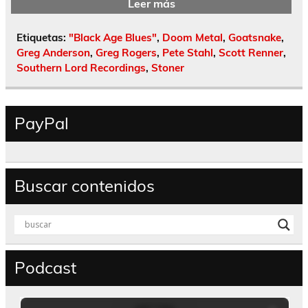
Leer más
Etiquetas:
"Black Age Blues"
,
Doom Metal
,
Goatsnake
,
Greg Anderson
,
Greg Rogers
,
Pete Stahl
,
Scott Renner
,
Southern Lord Recordings
,
Stoner
PayPal
Buscar contenidos
Podcast