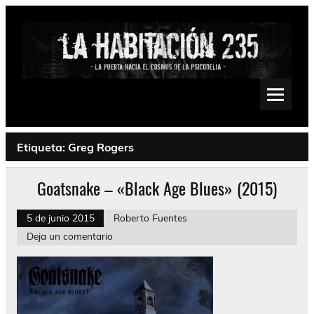
Saltar
al
contenido
La Habitación 235
Psychedelic, Stoner, Doom, Sludge, Fuzz, Space, Drone
Etiqueta:
Greg Rogers
Goatsnake – «Black Age Blues» (2015)
5 de junio 2015
Roberto Fuentes
Deja un comentario