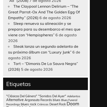
“All” (2008)
7 de agosto 2026
The Claypool Lennon Delirium – “The
Great Parrot-Ox And The Golden Egg Of
Empathy” (2026)
6 de agosto 2026
Sleep renueva su alineación y se
prepara para su desembarco el mes que
viene con “Hempispheres”
6 de agosto
2026
Steak lanza un segundo adelanto de
su próximo álbum con “Luxury Junk”
6 de
agosto 2026
Tort – “Dimonis De La Sauva Negra”
(2026)
5 de agosto 2026
Etiquetas
"Clásicos Del Género"
"Sonidos Del Ayer"
Adelantos
Alternative
Argonauta Records
blues
Blues Funeral
Doom
blues rock
Desert Rock
Recordings
Crónicas