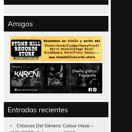
Amigos
Entradas recientes
Clásicos Del Género; Colour Haze –