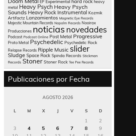
Doom Metal
hard rock
Experimental
heavy
EP
Heavy Psych
Heavy Psych
metal
Sounds
Heavy Rock
Instrumental
Kozmik
Lanzamientos
Artifactz
Magnetic Eye Records
Nooirax
Majestic Mountain Records
Napalm Records
noticias
novedades
Producciones
Progressive
Post Metal
Podcast
Podcast Online
Psychedelic
Psychedelic Rock
Proto Metal
slider
Ripple Music
Relapse Records
Sludge
Space Rock
Spinda Records
Stickman
Stoner
Stoner Rock
Records
Tee Pee Records
Publicaciones por Fecha
AGOSTO 2026
L
M
X
J
V
S
D
1
2
3
4
5
6
7
8
9
10
11
12
13
14
15
16