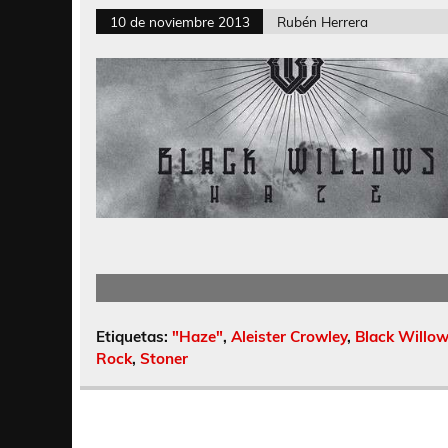
10 de noviembre 2013
Rubén Herrera
Etiquetas:
"Haze"
,
Aleister Crowley
,
Black Willo
Rock
,
Stoner