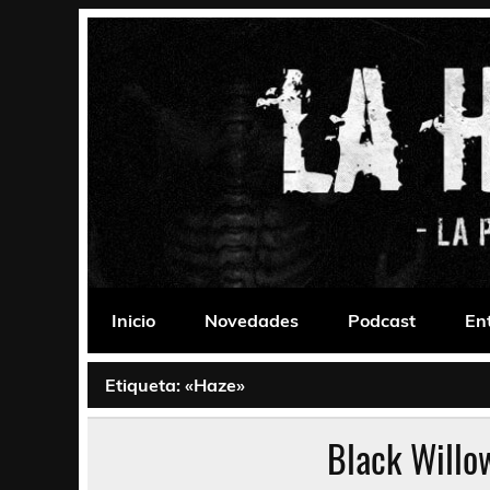
Saltar
al
contenido
La Habitación 235
Psychedelic, Stoner, Doom, Sludge, Fuzz, Space,
Inicio
Novedades
Podcast
En
Etiqueta:
«Haze»
Black Willo