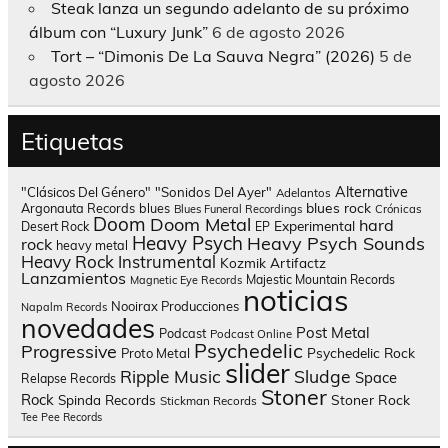
Steak lanza un segundo adelanto de su próximo
álbum con “Luxury Junk”
6 de agosto 2026
Tort – “Dimonis De La Sauva Negra” (2026)
5 de
agosto 2026
Etiquetas
Alternative
"Clásicos Del Género"
"Sonidos Del Ayer"
Adelantos
blues rock
Argonauta Records
blues
Blues Funeral Recordings
Crónicas
Doom
Doom Metal
hard
Experimental
Desert Rock
EP
Heavy Psych
Heavy Psych Sounds
rock
heavy metal
Heavy Rock
Instrumental
Kozmik Artifactz
Lanzamientos
Majestic Mountain Records
Magnetic Eye Records
noticias
Nooirax Producciones
Napalm Records
novedades
Post Metal
Podcast
Podcast Online
Psychedelic
Progressive
Psychedelic Rock
Proto Metal
slider
Sludge
Ripple Music
Space
Relapse Records
Stoner
Rock
Spinda Records
Stoner Rock
Stickman Records
Tee Pee Records