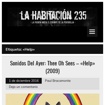
Saltar
al
contenido
La Habitación 235
Psychedelic, Stoner, Doom, Sludge, Fuzz, Space, Drone
Etiqueta:
«Help»
Sonidos Del Ayer: Thee Oh Sees – «Help»
(2009)
1 de diciembre 2016
Paul Bracamonte
Deja un comentario