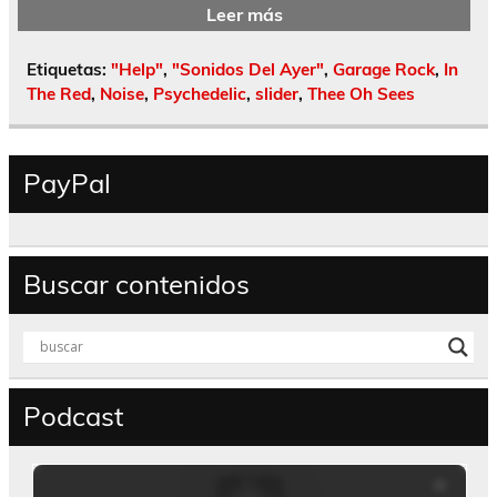
Leer más
Etiquetas:
"Help"
,
"Sonidos Del Ayer"
,
Garage Rock
,
In
The Red
,
Noise
,
Psychedelic
,
slider
,
Thee Oh Sees
PayPal
Buscar contenidos
Podcast