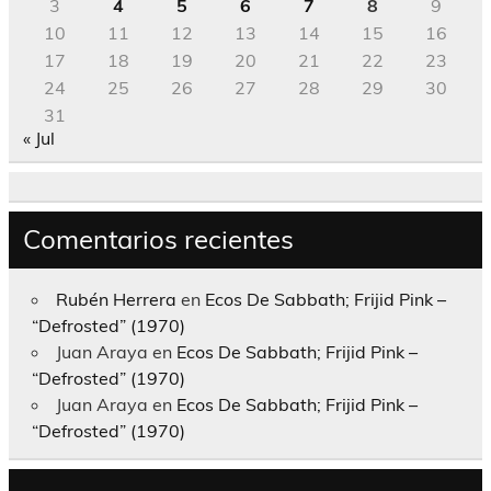
3
4
5
6
7
8
9
10
11
12
13
14
15
16
17
18
19
20
21
22
23
24
25
26
27
28
29
30
31
« Jul
Comentarios recientes
Rubén Herrera
en
Ecos De Sabbath; Frijid Pink –
“Defrosted” (1970)
Juan Araya
en
Ecos De Sabbath; Frijid Pink –
“Defrosted” (1970)
Juan Araya
en
Ecos De Sabbath; Frijid Pink –
“Defrosted” (1970)