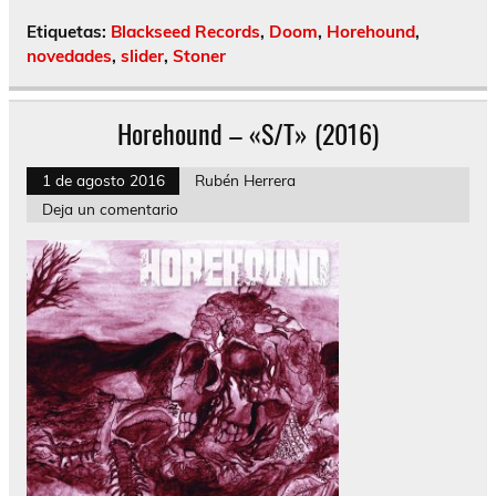
Etiquetas:
Blackseed Records
,
Doom
,
Horehound
,
novedades
,
slider
,
Stoner
Horehound – «S/T» (2016)
1 de agosto 2016
Rubén Herrera
Deja un comentario