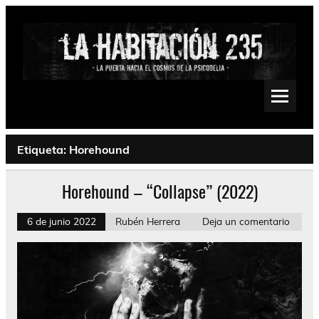
Saltar
al
contenido
La Habitación 235
Psychedelic, Stoner, Doom, Sludge, Fuzz, Space, Drone
Etiqueta:
Horehound
Horehound – “Collapse” (2022)
6 de junio 2022
Rubén Herrera
Deja un comentario