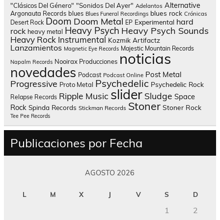
Alternative
"Clásicos Del Género"
"Sonidos Del Ayer"
Adelantos
blues rock
Argonauta Records
blues
Blues Funeral Recordings
Crónicas
Doom
Doom Metal
hard
Experimental
Desert Rock
EP
Heavy Psych
Heavy Psych Sounds
rock
heavy metal
Heavy Rock
Instrumental
Kozmik Artifactz
Lanzamientos
Majestic Mountain Records
Magnetic Eye Records
noticias
Nooirax Producciones
Napalm Records
novedades
Post Metal
Podcast
Podcast Online
Psychedelic
Progressive
Psychedelic Rock
Proto Metal
slider
Sludge
Ripple Music
Space
Relapse Records
Stoner
Rock
Spinda Records
Stoner Rock
Stickman Records
Tee Pee Records
Publicaciones por Fecha
AGOSTO 2026
L
M
X
J
V
S
D
1
2