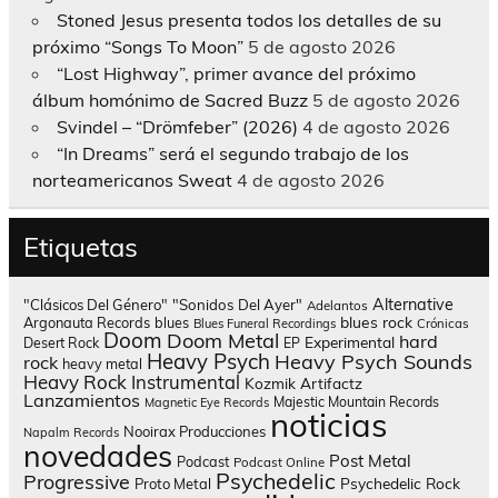
Stoned Jesus presenta todos los detalles de su
próximo “Songs To Moon”
5 de agosto 2026
“Lost Highway”, primer avance del próximo
álbum homónimo de Sacred Buzz
5 de agosto 2026
Svindel – “Drömfeber” (2026)
4 de agosto 2026
“In Dreams” será el segundo trabajo de los
norteamericanos Sweat
4 de agosto 2026
Etiquetas
Alternative
"Clásicos Del Género"
"Sonidos Del Ayer"
Adelantos
blues rock
Argonauta Records
blues
Blues Funeral Recordings
Crónicas
Doom
Doom Metal
hard
Experimental
Desert Rock
EP
Heavy Psych
Heavy Psych Sounds
rock
heavy metal
Heavy Rock
Instrumental
Kozmik Artifactz
Lanzamientos
Majestic Mountain Records
Magnetic Eye Records
noticias
Nooirax Producciones
Napalm Records
novedades
Post Metal
Podcast
Podcast Online
Psychedelic
Progressive
Psychedelic Rock
Proto Metal