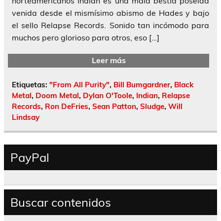
norteamericanos Indian es una mala bestia poseída
venida desde el mismísimo abismo de Hades y bajo
el sello Relapse Records. Sonido tan incómodo para
muchos pero glorioso para otros, eso […]
Leer más
Etiquetas:
"From All Purity"
,
Bill Bumgardner
,
Black
Metal
,
Doom Metal
,
Dylan O'Toole
,
Indian
,
Relapse
Records
,
Ron DeFries
,
Sean Patton
,
Sludge
,
Will
Lindsay
PayPal
Buscar contenidos