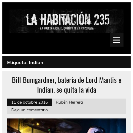
Saltar
al
contenido
La Habitación 235
Psychedelic, Stoner, Doom, Sludge, Fuzz, Space, Drone
Etiqueta:
Indian
Bill Bumgardner, batería de Lord Mantis e
Indian, se quita la vida
11 de octubre 2016
Rubén Herrera
Deja un comentario