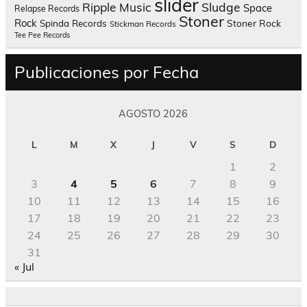
slider
Sludge
Ripple Music
Space
Relapse Records
Stoner
Rock
Spinda Records
Stoner Rock
Stickman Records
Tee Pee Records
Publicaciones por Fecha
AGOSTO 2026
L
M
X
J
V
S
D
1
2
3
4
5
6
7
8
9
10
11
12
13
14
15
16
17
18
19
20
21
22
23
24
25
26
27
28
29
30
31
« Jul