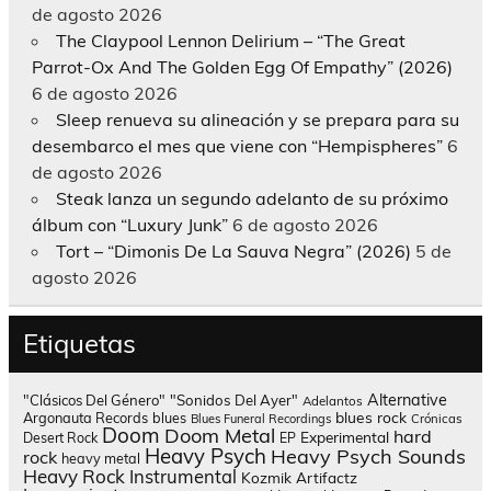
de agosto 2026
The Claypool Lennon Delirium – “The Great
Parrot-Ox And The Golden Egg Of Empathy” (2026)
6 de agosto 2026
Sleep renueva su alineación y se prepara para su
desembarco el mes que viene con “Hempispheres”
6
de agosto 2026
Steak lanza un segundo adelanto de su próximo
álbum con “Luxury Junk”
6 de agosto 2026
Tort – “Dimonis De La Sauva Negra” (2026)
5 de
agosto 2026
Etiquetas
Alternative
"Clásicos Del Género"
"Sonidos Del Ayer"
Adelantos
blues rock
Argonauta Records
blues
Blues Funeral Recordings
Crónicas
Doom
Doom Metal
hard
Experimental
Desert Rock
EP
Heavy Psych
Heavy Psych Sounds
rock
heavy metal
Heavy Rock
Instrumental
Kozmik Artifactz