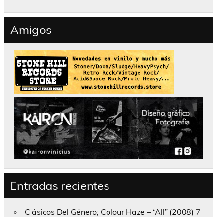
Amigos
Entradas recientes
Clásicos Del Género; Colour Haze – “All” (2008)
7