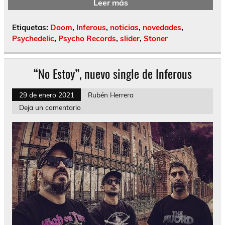
Leer más
Etiquetas:
Doom
,
Inferous
,
noticias
,
novedades
,
Psychedelic
,
Psycho Records
,
slider
,
Stoner
“No Estoy”, nuevo single de Inferous
29 de enero 2021
Rubén Herrera
Deja un comentario