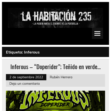
Saltar
al
contenido
La Habitación 235
Psychedelic, Stoner, Doom, Sludge, Fuzz, Space, Drone
Etiqueta:
Inferous
Inferous – “Doperider”; Teñido en verde…
2 de septiembre 2022
Rubén Herrera
Deja un comentario