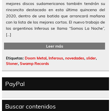
mejores discos sudamericanos también tendrán su
rinconcito destacado en esta última quincena del
2020, dentro de una batida que arrancará mañana
con la lista de los mejores cortos. El nuevo trabajo de
los argentinos Inferous se llama “Somos La Noche”,
[…]
Leer más
Etiquetas:
Doom Metal
,
Inferous
,
novedades
,
slider
,
Stoner
,
Swamp Records
PayPal
Buscar contenidos