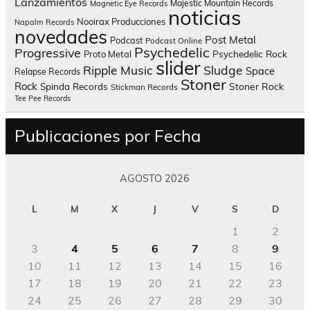
Lanzamientos
Majestic Mountain Records
Magnetic Eye Records
noticias
Nooirax Producciones
Napalm Records
novedades
Post Metal
Podcast
Podcast Online
Psychedelic
Progressive
Psychedelic Rock
Proto Metal
slider
Sludge
Ripple Music
Space
Relapse Records
Stoner
Rock
Spinda Records
Stoner Rock
Stickman Records
Tee Pee Records
Publicaciones por Fecha
AGOSTO 2026
L
M
X
J
V
S
D
1
2
3
4
5
6
7
8
9
10
11
12
13
14
15
16
17
18
19
20
21
22
23
24
25
26
27
28
29
30