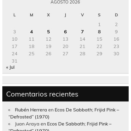
AGOSTO 2026
L
M
X
J
V
S
D
1
2
3
4
5
6
7
8
9
10
11
12
13
14
15
16
17
18
19
20
21
22
23
24
25
26
27
28
29
30
31
« Jul
Comentarios recientes
Rubén Herrera
en
Ecos De Sabbath; Frijid Pink –
“Defrosted” (1970)
Juan Araya
en
Ecos De Sabbath; Frijid Pink –
“Defrosted” (1970)