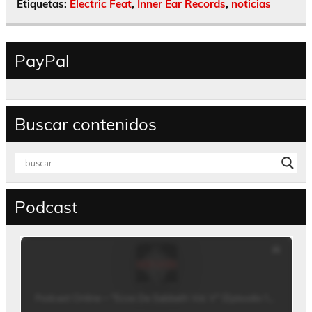
Etiquetas:
Electric Feat
,
Inner Ear Records
,
noticias
PayPal
Buscar contenidos
Podcast