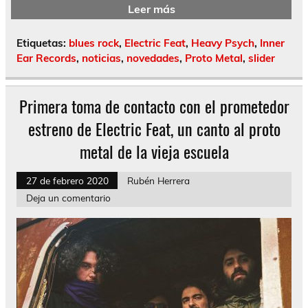
Leer más
Etiquetas:
blues rock
,
Electric Feat
,
Heavy Psych
,
Inner
Ear Records
,
noticias
,
novedades
,
Proto Metal
,
slider
Primera toma de contacto con el prometedor
estreno de Electric Feat, un canto al proto
metal de la vieja escuela
27 de febrero 2020
Rubén Herrera
Deja un comentario