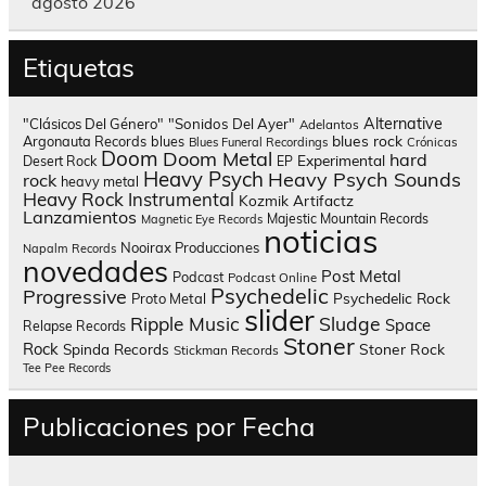
agosto 2026
Etiquetas
Alternative
"Clásicos Del Género"
"Sonidos Del Ayer"
Adelantos
blues rock
Argonauta Records
blues
Blues Funeral Recordings
Crónicas
Doom
Doom Metal
hard
Experimental
Desert Rock
EP
Heavy Psych
Heavy Psych Sounds
rock
heavy metal
Heavy Rock
Instrumental
Kozmik Artifactz
Lanzamientos
Majestic Mountain Records
Magnetic Eye Records
noticias
Nooirax Producciones
Napalm Records
novedades
Post Metal
Podcast
Podcast Online
Psychedelic
Progressive
Psychedelic Rock
Proto Metal
slider
Sludge
Ripple Music
Space
Relapse Records
Stoner
Rock
Spinda Records
Stoner Rock
Stickman Records
Tee Pee Records
Publicaciones por Fecha