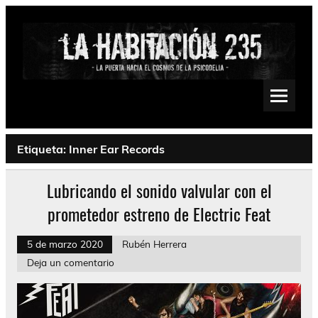
Saltar
al
contenido
La Habitación 235
Psychedelic, Stoner, Doom, Sludge, Fuzz, Space, Drone
Etiqueta:
Inner Ear Records
Lubricando el sonido valvular con el
prometedor estreno de Electric Feat
5 de marzo 2020
Rubén Herrera
Deja un comentario