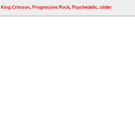
,
King Crimson
,
Progressive Rock
,
Psychedelic
,
slider