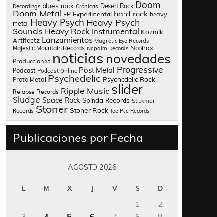
Doom
blues rock
Desert Rock
Recordings
Crónicas
Doom Metal
hard rock
Experimental
heavy
EP
Heavy Psych
Heavy Psych
metal
Sounds
Heavy Rock
Instrumental
Kozmik
Lanzamientos
Artifactz
Magnetic Eye Records
Nooirax
Majestic Mountain Records
Napalm Records
noticias
novedades
Producciones
Progressive
Post Metal
Podcast
Podcast Online
Psychedelic
Psychedelic Rock
Proto Metal
slider
Ripple Music
Relapse Records
Sludge
Space Rock
Spinda Records
Stickman
Stoner
Stoner Rock
Records
Tee Pee Records
Publicaciones por Fecha
AGOSTO 2026
L
M
X
J
V
S
D
1
2
3
4
5
6
7
8
9