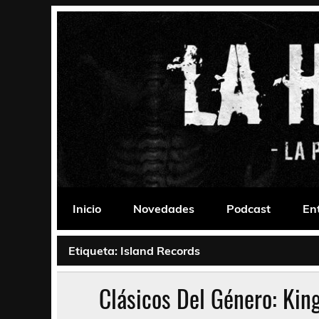
Saltar
al
contenido
La Habitación 235
Psychedelic, Stoner, Doom, Sludge, Fuzz, Space,
Inicio
Novedades
Podcast
En
Etiqueta:
Island Records
Clásicos Del Género: Kin