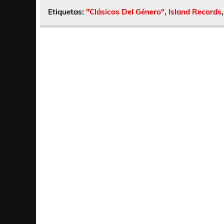
Etiquetas:
"Clásicos Del Género"
,
Island Records