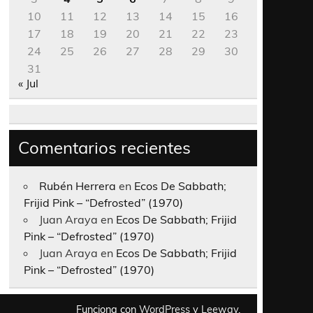
10
11
12
13
14
15
16
17
18
19
20
21
22
23
24
25
26
27
28
29
30
31
« Jul
Comentarios recientes
Rubén Herrera
en
Ecos De Sabbath;
Frijid Pink – “Defrosted” (1970)
Juan Araya
en
Ecos De Sabbath; Frijid
Pink – “Defrosted” (1970)
Juan Araya
en
Ecos De Sabbath; Frijid
Pink – “Defrosted” (1970)
Funciona con
WordPress
y
Leeway
.