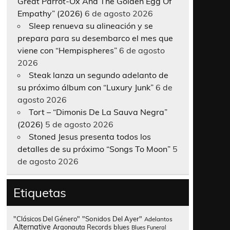
Great Parrot-Ox And The Golden Egg Of
Empathy” (2026)
6 de agosto 2026
Sleep renueva su alineación y se
prepara para su desembarco el mes que
viene con “Hempispheres”
6 de agosto
2026
Steak lanza un segundo adelanto de
su próximo álbum con “Luxury Junk”
6 de
agosto 2026
Tort – “Dimonis De La Sauva Negra”
(2026)
5 de agosto 2026
Stoned Jesus presenta todos los
detalles de su próximo “Songs To Moon”
5
de agosto 2026
Etiquetas
"Clásicos Del Género"
"Sonidos Del Ayer"
Adelantos
Alternative
Argonauta Records
blues
Blues Funeral