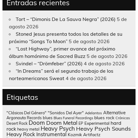
Entradas recientes
Tort – “Dimonis De La Sauva Negra” (2026)
5 de
agosto 2026
Stoned Jesus presenta todos los detalles de su
próximo “Songs To Moon”
5 de agosto 2026
“Lost Highway”, primer avance del próximo
álbum homónimo de Sacred Buzz
5 de agosto 2026
Svindel – “Drömfeber” (2026)
4 de agosto 2026
“In Dreams” será el segundo trabajo de los
norteamericanos Sweat
4 de agosto 2026
Etiquetas
Alternative
"Clásicos Del Género"
"Sonidos Del Ayer"
Adelantos
blues rock
Argonauta Records
blues
Blues Funeral Recordings
Crónicas
Doom
Doom Metal
hard
Experimental
Desert Rock
EP
Heavy Psych
Heavy Psych Sounds
rock
heavy metal
Heavy Rock
Instrumental
Kozmik Artifactz