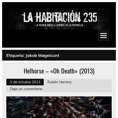
Saltar
al
contenido
La Habitación 235
Psychedelic, Stoner, Doom, Sludge, Fuzz, Space, Drone
Etiqueta:
Jakob Møgelcunt
Helhorse – «Oh Death» (2013)
1 de octubre 2013
Rubén Herrera
Deja un comentario