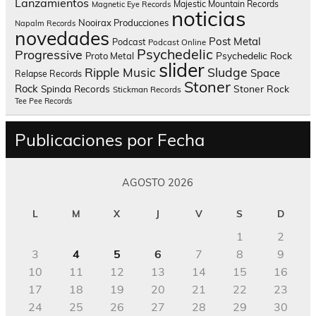
Lanzamientos
Majestic Mountain Records
Magnetic Eye Records
noticias
Nooirax Producciones
Napalm Records
novedades
Post Metal
Podcast
Podcast Online
Psychedelic
Progressive
Psychedelic Rock
Proto Metal
slider
Sludge
Ripple Music
Space
Relapse Records
Stoner
Rock
Spinda Records
Stoner Rock
Stickman Records
Tee Pee Records
Publicaciones por Fecha
AGOSTO 2026
L
M
X
J
V
S
D
1
2
3
4
5
6
7
8
9
10
11
12
13
14
15
16
17
18
19
20
21
22
23
24
25
26
27
28
29
30