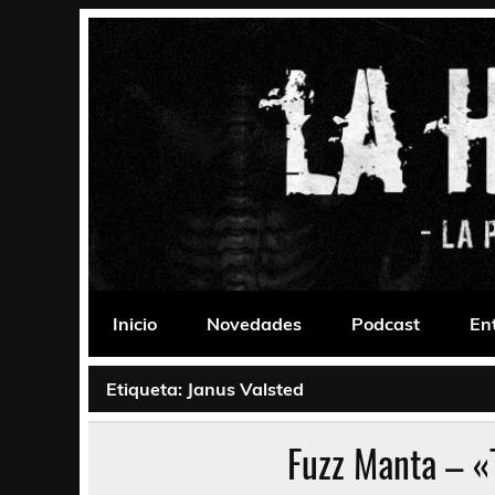
Saltar
al
contenido
La Habitación 235
Psychedelic, Stoner, Doom, Sludge, Fuzz, Space,
Inicio
Novedades
Podcast
En
Etiqueta:
Janus Valsted
Fuzz Manta – «