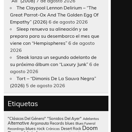
“All” (2008)
7 de agosto 2026
The Claypool Lennon Delirium – “The
Great Parrot-Ox And The Golden Egg Of
Empathy” (2026)
6 de agosto 2026
Sleep renueva su alineación y se
prepara para su desembarco el mes que
viene con “Hempispheres”
6 de agosto
2026
Steak lanza un segundo adelanto de
su próximo álbum con “Luxury Junk”
6 de
agosto 2026
Tort – “Dimonis De La Sauva Negra”
(2026)
5 de agosto 2026
Etiquetas
"Clásicos Del Género"
"Sonidos Del Ayer"
Adelantos
Alternative
Argonauta Records
blues
Blues Funeral
Doom
blues rock
Desert Rock
Recordings
Crónicas