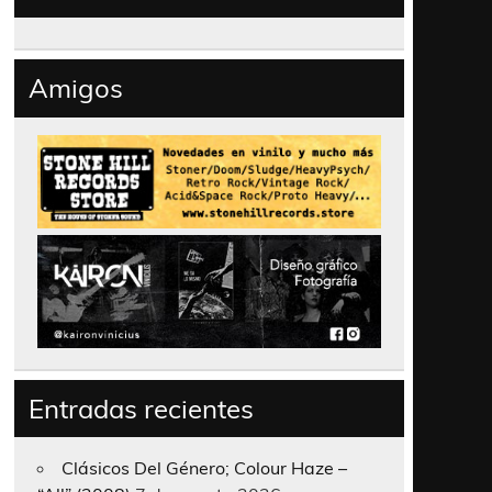
Amigos
Entradas recientes
Clásicos Del Género; Colour Haze –