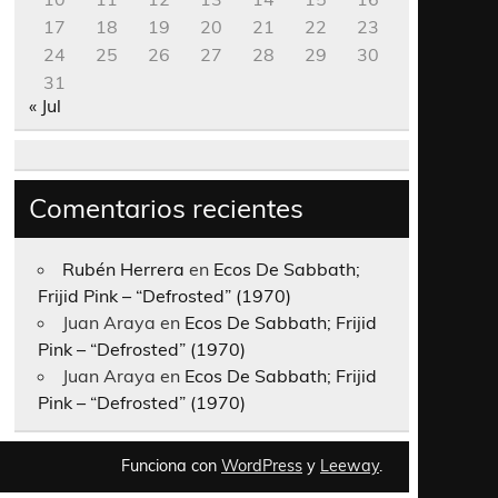
17
18
19
20
21
22
23
24
25
26
27
28
29
30
31
« Jul
Comentarios recientes
Rubén Herrera
en
Ecos De Sabbath;
Frijid Pink – “Defrosted” (1970)
Juan Araya
en
Ecos De Sabbath; Frijid
Pink – “Defrosted” (1970)
Juan Araya
en
Ecos De Sabbath; Frijid
Pink – “Defrosted” (1970)
Funciona con
WordPress
y
Leeway
.