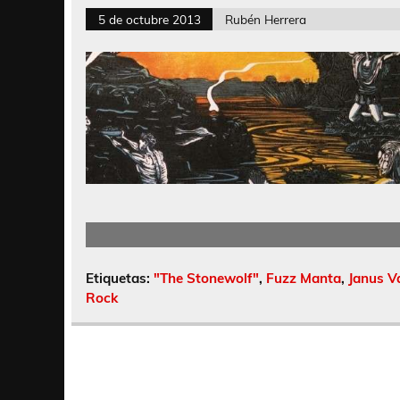
5 de octubre 2013
Rubén Herrera
Etiquetas:
"The Stonewolf"
,
Fuzz Manta
,
Janus V
Rock