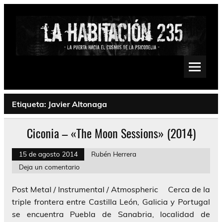
Saltar
al
contenido
La Habitación 235
Psychedelic, Stoner, Doom, Sludge, Fuzz, Space, Drone
Etiqueta:
Javier Altonaga
Ciconia – «The Moon Sessions» (2014)
15 de agosto 2014
Rubén Herrera
Deja un comentario
Post Metal / Instrumental / Atmospheric Cerca de la
triple frontera entre Castilla León, Galicia y Portugal
se encuentra Puebla de Sanabria, localidad de