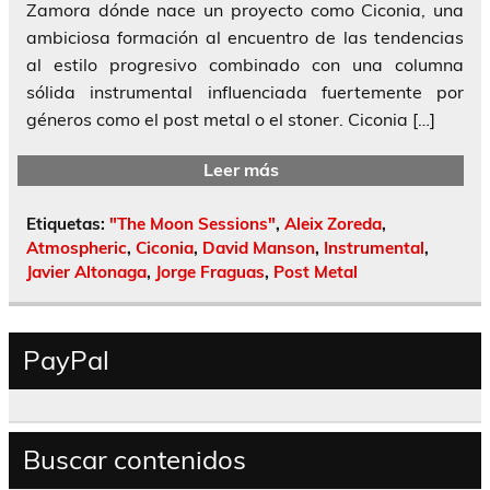
Zamora dónde nace un proyecto como Ciconia, una
ambiciosa formación al encuentro de las tendencias
al estilo progresivo combinado con una columna
sólida instrumental influenciada fuertemente por
géneros como el post metal o el stoner. Ciconia […]
Leer más
Etiquetas:
"The Moon Sessions"
,
Aleix Zoreda
,
Atmospheric
,
Ciconia
,
David Manson
,
Instrumental
,
Javier Altonaga
,
Jorge Fraguas
,
Post Metal
PayPal
Buscar contenidos