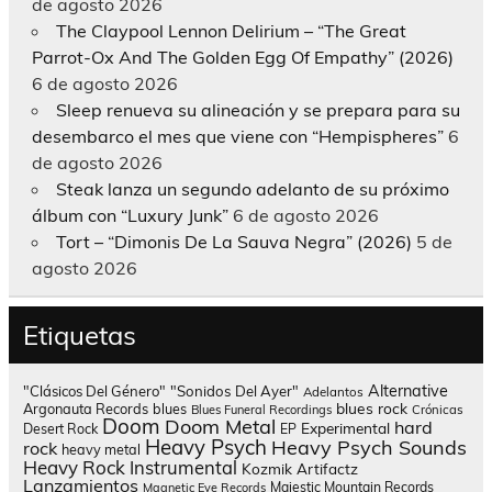
de agosto 2026
The Claypool Lennon Delirium – “The Great
Parrot-Ox And The Golden Egg Of Empathy” (2026)
6 de agosto 2026
Sleep renueva su alineación y se prepara para su
desembarco el mes que viene con “Hempispheres”
6
de agosto 2026
Steak lanza un segundo adelanto de su próximo
álbum con “Luxury Junk”
6 de agosto 2026
Tort – “Dimonis De La Sauva Negra” (2026)
5 de
agosto 2026
Etiquetas
Alternative
"Clásicos Del Género"
"Sonidos Del Ayer"
Adelantos
blues rock
Argonauta Records
blues
Blues Funeral Recordings
Crónicas
Doom
Doom Metal
hard
Experimental
Desert Rock
EP
Heavy Psych
Heavy Psych Sounds
rock
heavy metal
Heavy Rock
Instrumental
Kozmik Artifactz
Lanzamientos
Majestic Mountain Records
Magnetic Eye Records