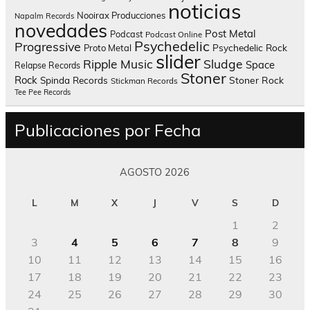
noticias
Nooirax Producciones
Napalm Records
novedades
Post Metal
Podcast
Podcast Online
Psychedelic
Progressive
Psychedelic Rock
Proto Metal
slider
Sludge
Ripple Music
Space
Relapse Records
Stoner
Rock
Spinda Records
Stoner Rock
Stickman Records
Tee Pee Records
Publicaciones por Fecha
AGOSTO 2026
L
M
X
J
V
S
D
1
2
3
4
5
6
7
8
9
10
11
12
13
14
15
16
17
18
19
20
21
22
23
24
25
26
27
28
29
30