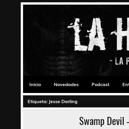
Saltar
al
contenido
La Habitación 235
Psychedelic, Stoner, Doom, Sludge, Fuzz, Space,
Inicio
Novedades
Podcast
En
Etiqueta:
Jesse Darling
Swamp Devil 