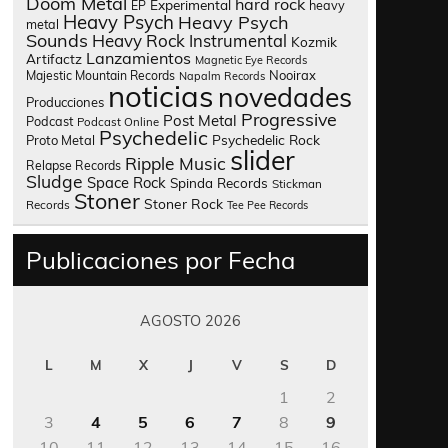
Doom Metal
hard rock
Experimental
heavy
EP
Heavy Psych
Heavy Psych
metal
Sounds
Heavy Rock
Instrumental
Kozmik
Lanzamientos
Artifactz
Magnetic Eye Records
Nooirax
Majestic Mountain Records
Napalm Records
noticias
novedades
Producciones
Progressive
Post Metal
Podcast
Podcast Online
Psychedelic
Psychedelic Rock
Proto Metal
slider
Ripple Music
Relapse Records
Sludge
Space Rock
Spinda Records
Stickman
Stoner
Stoner Rock
Records
Tee Pee Records
Publicaciones por Fecha
AGOSTO 2026
L
M
X
J
V
S
D
1
2
3
4
5
6
7
8
9
10
11
12
13
14
15
16