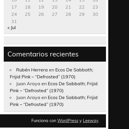
17
18
19
20
21
22
23
24
25
26
27
28
29
30
31
« Jul
Comentarios recientes
Rubén Herrera
en
Ecos De Sabbath;
Frijid Pink – “Defrosted” (1970)
Juan Araya
en
Ecos De Sabbath; Frijid
Pink – “Defrosted” (1970)
Juan Araya
en
Ecos De Sabbath; Frijid
Pink – “Defrosted” (1970)
Funciona con
WordPress
y
Leeway
.