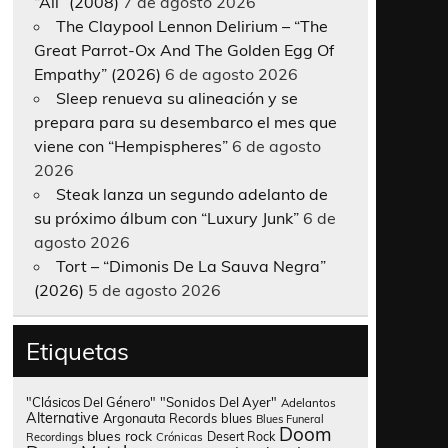
“All” (2008)
7 de agosto 2026
The Claypool Lennon Delirium – “The
Great Parrot-Ox And The Golden Egg Of
Empathy” (2026)
6 de agosto 2026
Sleep renueva su alineación y se
prepara para su desembarco el mes que
viene con “Hempispheres”
6 de agosto
2026
Steak lanza un segundo adelanto de
su próximo álbum con “Luxury Junk”
6 de
agosto 2026
Tort – “Dimonis De La Sauva Negra”
(2026)
5 de agosto 2026
Etiquetas
"Clásicos Del Género"
"Sonidos Del Ayer"
Adelantos
Alternative
Argonauta Records
blues
Blues Funeral
Doom
blues rock
Desert Rock
Recordings
Crónicas