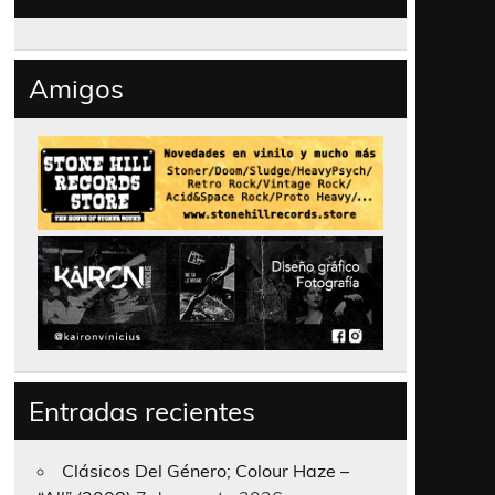
Amigos
Entradas recientes
Clásicos Del Género; Colour Haze –