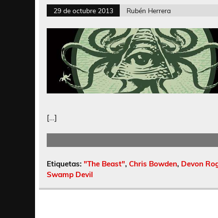
29 de octubre 2013
Rubén Herrera
[…]
Etiquetas:
"The Beast"
,
Chris Bowden
,
Devon Rog
Swamp Devil