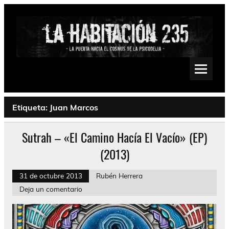
Saltar
al
contenido
La Habitación 235
Psychedelic, Stoner, Doom, Sludge, Fuzz, Space, Drone
Etiqueta:
Juan Marcos
Sutrah – «El Camino Hacía El Vacío» (EP)
(2013)
31 de octubre 2013
Rubén Herrera
Deja un comentario