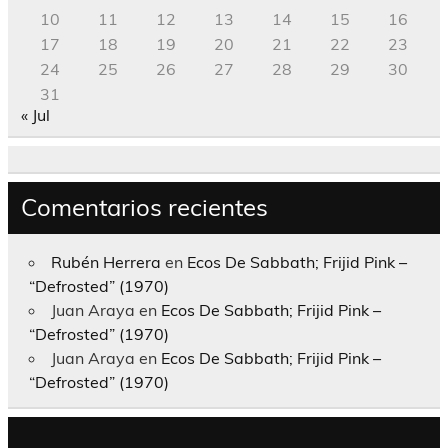
10
11
12
13
14
15
16
17
18
19
20
21
22
23
24
25
26
27
28
29
30
31
« Jul
Comentarios recientes
Rubén Herrera
en
Ecos De Sabbath; Frijid Pink –
“Defrosted” (1970)
Juan Araya
en
Ecos De Sabbath; Frijid Pink –
“Defrosted” (1970)
Juan Araya
en
Ecos De Sabbath; Frijid Pink –
“Defrosted” (1970)