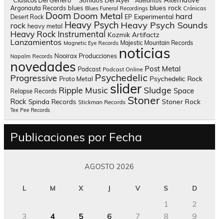
Alternative
"Clásicos Del Género"
"Sonidos Del Ayer"
Adelantos
blues rock
Argonauta Records
blues
Blues Funeral Recordings
Crónicas
Doom
Doom Metal
hard
Experimental
Desert Rock
EP
Heavy Psych
Heavy Psych Sounds
rock
heavy metal
Heavy Rock
Instrumental
Kozmik Artifactz
Lanzamientos
Majestic Mountain Records
Magnetic Eye Records
noticias
Nooirax Producciones
Napalm Records
novedades
Post Metal
Podcast
Podcast Online
Psychedelic
Progressive
Psychedelic Rock
Proto Metal
slider
Sludge
Ripple Music
Space
Relapse Records
Stoner
Rock
Spinda Records
Stoner Rock
Stickman Records
Tee Pee Records
Publicaciones por Fecha
AGOSTO 2026
L
M
X
J
V
S
D
1
2
3
4
5
6
7
8
9