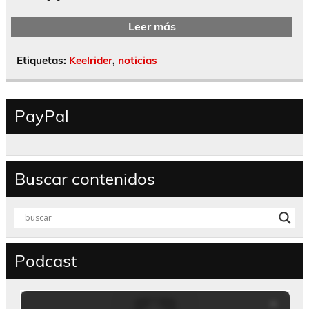
Leer más
Etiquetas:
Keelrider
,
noticias
PayPal
Buscar contenidos
Podcast