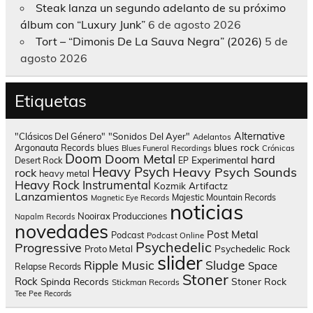
Steak lanza un segundo adelanto de su próximo
álbum con “Luxury Junk”
6 de agosto 2026
Tort – “Dimonis De La Sauva Negra” (2026)
5 de
agosto 2026
Etiquetas
Alternative
"Clásicos Del Género"
"Sonidos Del Ayer"
Adelantos
blues rock
Argonauta Records
blues
Blues Funeral Recordings
Crónicas
Doom
Doom Metal
hard
Experimental
Desert Rock
EP
Heavy Psych
Heavy Psych Sounds
rock
heavy metal
Heavy Rock
Instrumental
Kozmik Artifactz
Lanzamientos
Majestic Mountain Records
Magnetic Eye Records
noticias
Nooirax Producciones
Napalm Records
novedades
Post Metal
Podcast
Podcast Online
Psychedelic
Progressive
Psychedelic Rock
Proto Metal
slider
Sludge
Ripple Music
Space
Relapse Records
Stoner
Rock
Spinda Records
Stoner Rock
Stickman Records
Tee Pee Records