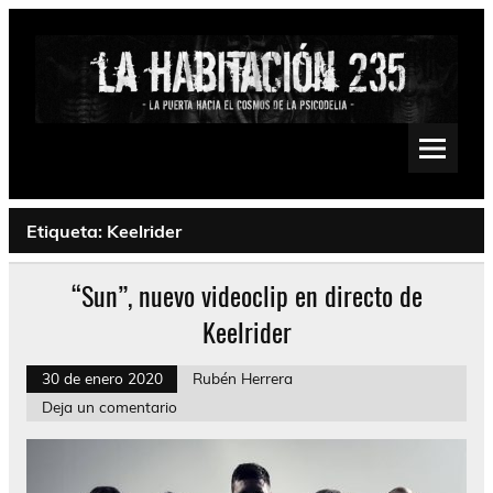
Saltar
al
contenido
La Habitación 235
Psychedelic, Stoner, Doom, Sludge, Fuzz, Space, Drone
Etiqueta:
Keelrider
“Sun”, nuevo videoclip en directo de
Keelrider
30 de enero 2020
Rubén Herrera
Deja un comentario