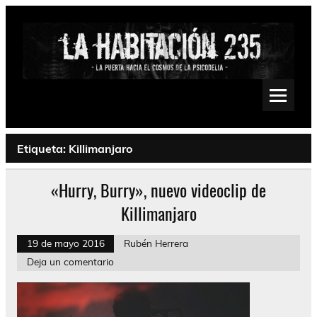
Saltar
al
contenido
La Habitación 235
Psychedelic, Stoner, Doom, Sludge, Fuzz, Space, Drone
Etiqueta:
Killimanjaro
«Hurry, Burry», nuevo videoclip de
Killimanjaro
19 de mayo 2016
Rubén Herrera
Deja un comentario