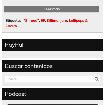
Leer más
Etiquetas:
"Shroud"
,
EP
,
Killimanjaro
,
Lollipops &
Lovers
PayPal
Buscar contenidos
Podcast