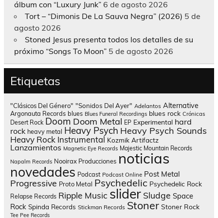
álbum con “Luxury Junk”
6 de agosto 2026
Tort – “Dimonis De La Sauva Negra” (2026)
5 de
agosto 2026
Stoned Jesus presenta todos los detalles de su
próximo “Songs To Moon”
5 de agosto 2026
Etiquetas
Alternative
"Clásicos Del Género"
"Sonidos Del Ayer"
Adelantos
blues rock
Argonauta Records
blues
Blues Funeral Recordings
Crónicas
Doom
Doom Metal
hard
Experimental
Desert Rock
EP
Heavy Psych
Heavy Psych Sounds
rock
heavy metal
Heavy Rock
Instrumental
Kozmik Artifactz
Lanzamientos
Majestic Mountain Records
Magnetic Eye Records
noticias
Nooirax Producciones
Napalm Records
novedades
Post Metal
Podcast
Podcast Online
Psychedelic
Progressive
Psychedelic Rock
Proto Metal
slider
Sludge
Ripple Music
Space
Relapse Records
Stoner
Rock
Spinda Records
Stoner Rock
Stickman Records
Tee Pee Records