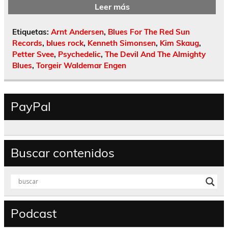
Leer más
Etiquetas:
Arnt Andersen
,
Blues For The Red Sun
Records
,
blues rock
,
Kenneth Simonsen
,
Kim Skaug
,
Petter Svee
,
Psychedelic
,
The Devil And The Almighty
Blues
,
Torgeir Waldemar Engen
PayPal
Buscar contenidos
Podcast