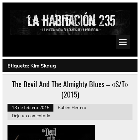
Saltar
al
contenido
La Habitación 235
Psychedelic, Stoner, Doom, Sludge, Fuzz, Space, Drone
Etiqueta:
Kim Skaug
The Devil And The Almighty Blues – «S/T»
(2015)
18 de febrero 2015
Rubén Herrera
Deja un comentario