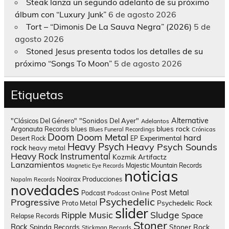
Steak lanza un segundo adelanto de su próximo
álbum con “Luxury Junk”
6 de agosto 2026
Tort – “Dimonis De La Sauva Negra” (2026)
5 de
agosto 2026
Stoned Jesus presenta todos los detalles de su
próximo “Songs To Moon”
5 de agosto 2026
Etiquetas
Alternative
"Clásicos Del Género"
"Sonidos Del Ayer"
Adelantos
blues rock
Argonauta Records
blues
Blues Funeral Recordings
Crónicas
Doom
Doom Metal
hard
Experimental
Desert Rock
EP
Heavy Psych
Heavy Psych Sounds
rock
heavy metal
Heavy Rock
Instrumental
Kozmik Artifactz
Lanzamientos
Majestic Mountain Records
Magnetic Eye Records
noticias
Nooirax Producciones
Napalm Records
novedades
Post Metal
Podcast
Podcast Online
Psychedelic
Progressive
Psychedelic Rock
Proto Metal
slider
Sludge
Ripple Music
Space
Relapse Records
Stoner
Rock
Spinda Records
Stoner Rock
Stickman Records