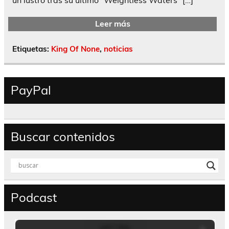
Leer más
Etiquetas:
King Of None
,
noticias
PayPal
Buscar contenidos
Podcast