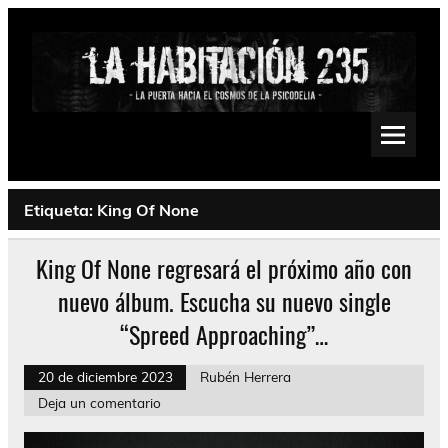
Saltar
al
contenido
La Habitación 235
Psychedelic, Stoner, Doom, Sludge, Fuzz, Space, Drone
Etiqueta:
King Of None
King Of None regresará el próximo año con
nuevo álbum. Escucha su nuevo single
“Spreed Approaching”…
20 de diciembre 2023
Rubén Herrera
Deja un comentario