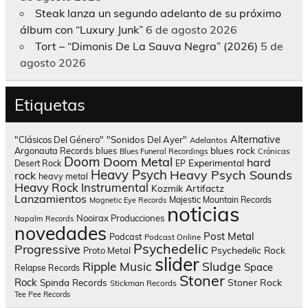
Steak lanza un segundo adelanto de su próximo
álbum con “Luxury Junk”
6 de agosto 2026
Tort – “Dimonis De La Sauva Negra” (2026)
5 de
agosto 2026
Etiquetas
Alternative
"Clásicos Del Género"
"Sonidos Del Ayer"
Adelantos
blues rock
Argonauta Records
blues
Blues Funeral Recordings
Crónicas
Doom
Doom Metal
hard
Experimental
Desert Rock
EP
Heavy Psych
Heavy Psych Sounds
rock
heavy metal
Heavy Rock
Instrumental
Kozmik Artifactz
Lanzamientos
Majestic Mountain Records
Magnetic Eye Records
noticias
Nooirax Producciones
Napalm Records
novedades
Post Metal
Podcast
Podcast Online
Psychedelic
Progressive
Psychedelic Rock
Proto Metal
slider
Sludge
Ripple Music
Space
Relapse Records
Stoner
Rock
Spinda Records
Stoner Rock
Stickman Records
Tee Pee Records