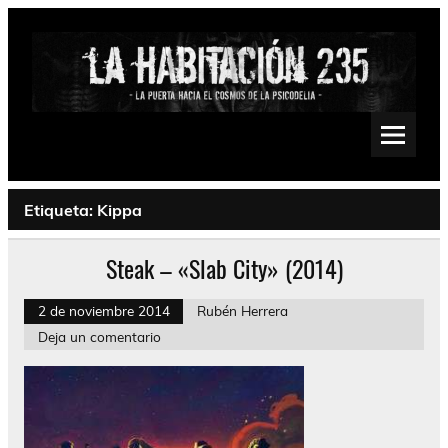
Saltar
al
contenido
La Habitación 235
Psychedelic, Stoner, Doom, Sludge, Fuzz, Space, Drone
Etiqueta:
Kippa
Steak – «Slab City» (2014)
2 de noviembre 2014
Rubén Herrera
Deja un comentario