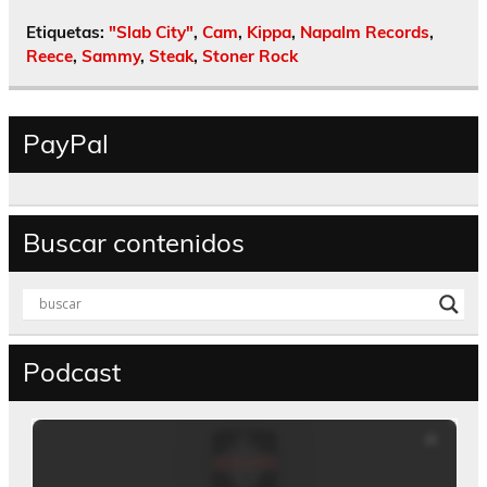
Etiquetas:
"Slab City"
,
Cam
,
Kippa
,
Napalm Records
,
Reece
,
Sammy
,
Steak
,
Stoner Rock
PayPal
Buscar contenidos
Podcast