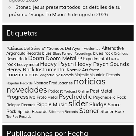
Stoned Jesus presenta todos los detalles de su
próximo “Songs To Moon”
5 de agosto 2026
Etiquetas
Alternative
"Clásicos Del Género"
"Sonidos Del Ayer"
Adelantos
blues rock
Argonauta Records
blues
Blues Funeral Recordings
Crónicas
Doom
Doom Metal
hard
Experimental
Desert Rock
EP
Heavy Psych
Heavy Psych Sounds
rock
heavy metal
Heavy Rock
Instrumental
Kozmik Artifactz
Lanzamientos
Majestic Mountain Records
Magnetic Eye Records
noticias
Nooirax Producciones
Napalm Records
novedades
Post Metal
Podcast
Podcast Online
Psychedelic
Progressive
Psychedelic Rock
Proto Metal
slider
Sludge
Ripple Music
Space
Relapse Records
Stoner
Rock
Spinda Records
Stoner Rock
Stickman Records
Tee Pee Records
Publicaciones por Fecha