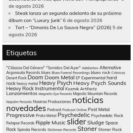
de agosto 2026
Steak lanza un segundo adelanto de su próximo
álbum con “Luxury Junk”
6 de agosto 2026
Tort – “Dimonis De La Sauva Negra” (2026)
5 de
agosto 2026
Etiquetas
Alternative
"Clásicos Del Género"
"Sonidos Del Ayer"
Adelantos
blues rock
Argonauta Records
blues
Blues Funeral Recordings
Crónicas
Doom
Doom Metal
hard
Experimental
Desert Rock
EP
Heavy Psych
Heavy Psych Sounds
rock
heavy metal
Heavy Rock
Instrumental
Kozmik Artifactz
Lanzamientos
Majestic Mountain Records
Magnetic Eye Records
noticias
Nooirax Producciones
Napalm Records
novedades
Post Metal
Podcast
Podcast Online
Psychedelic
Progressive
Psychedelic Rock
Proto Metal
slider
Sludge
Ripple Music
Space
Relapse Records
Stoner
Rock
Spinda Records
Stoner Rock
Stickman Records