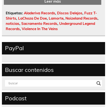
Leer más
Etiquetas:
Aladeriva Records
,
Discos Delejos
,
Fuzz T-
Shirts
,
LaChoza De Doe
,
Lamorte
,
Noizeland Records
,
noticias
,
Sacramento Records
,
Underground Legend
Records
,
Violence In The Veins
PayPal
Buscar contenidos
Podcast