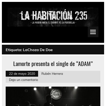
Saltar
al
contenido
La Habitación 235
Psychedelic, Stoner, Doom, Sludge, Fuzz, Space, Drone
Etiqueta:
LaChoza De Doe
Lamorte presenta el single de “ADAM”
22 de mayo 2020
Rubén Herrera
Deja un comentario