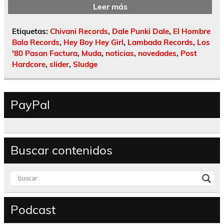
Leer más
Etiquetas:
Chivani Records
,
Dale Punki Dale
,
El Hombre
Bala Records
,
Hey Boy Hey Girl
,
Lambada Records
,
Los
'80 Pasan Factura
,
Muda
,
noticias
,
novedades
,
Post
Hardcore
,
slider
,
Sludge
PayPal
Buscar contenidos
Podcast