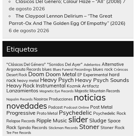
Clásicos Del Género; Colour Haze – “All” (2008)
7
de agosto 2026
The Claypool Lennon Delirium – “The Great
Parrot-Ox And The Golden Egg Of Empathy” (2026)
6 de agosto 2026
Etiquetas
Alternative
"Clásicos Del Género"
"Sonidos Del Ayer"
Adelantos
blues rock
Argonauta Records
blues
Blues Funeral Recordings
Crónicas
Doom
Doom Metal
hard
Experimental
Desert Rock
EP
Heavy Psych
Heavy Psych Sounds
rock
heavy metal
Heavy Rock
Instrumental
Kozmik Artifactz
Lanzamientos
Majestic Mountain Records
Magnetic Eye Records
noticias
Nooirax Producciones
Napalm Records
novedades
Post Metal
Podcast
Podcast Online
Psychedelic
Progressive
Psychedelic Rock
Proto Metal
slider
Sludge
Ripple Music
Space
Relapse Records
Stoner
Rock
Spinda Records
Stoner Rock
Stickman Records
Tee Pee Records