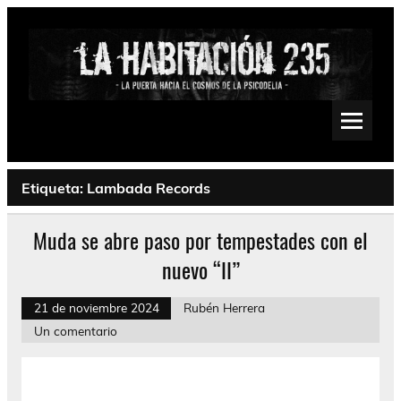
Saltar
al
contenido
La Habitación 235
Psychedelic, Stoner, Doom, Sludge, Fuzz, Space, Drone
Etiqueta:
Lambada Records
Muda se abre paso por tempestades con el
nuevo “II”
21 de noviembre 2024
Rubén Herrera
Un comentario