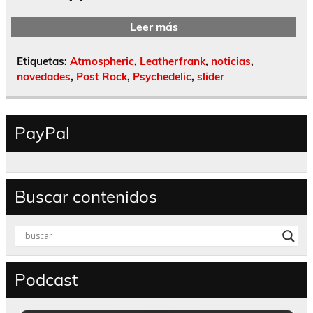
Leer más
Etiquetas:
Atmospheric
,
Leatherfrank
,
noticias
,
novedades
,
Post Rock
,
Psychedelic
,
slider
PayPal
Buscar contenidos
Podcast