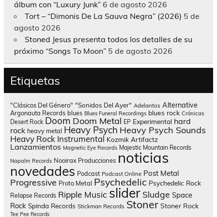
álbum con “Luxury Junk”
6 de agosto 2026
Tort – “Dimonis De La Sauva Negra” (2026)
5 de
agosto 2026
Stoned Jesus presenta todos los detalles de su
próximo “Songs To Moon”
5 de agosto 2026
Etiquetas
Alternative
"Clásicos Del Género"
"Sonidos Del Ayer"
Adelantos
blues rock
Argonauta Records
blues
Blues Funeral Recordings
Crónicas
Doom
Doom Metal
hard
Experimental
Desert Rock
EP
Heavy Psych
Heavy Psych Sounds
rock
heavy metal
Heavy Rock
Instrumental
Kozmik Artifactz
Lanzamientos
Majestic Mountain Records
Magnetic Eye Records
noticias
Nooirax Producciones
Napalm Records
novedades
Post Metal
Podcast
Podcast Online
Psychedelic
Progressive
Psychedelic Rock
Proto Metal
slider
Sludge
Ripple Music
Space
Relapse Records
Stoner
Rock
Spinda Records
Stoner Rock
Stickman Records
Tee Pee Records