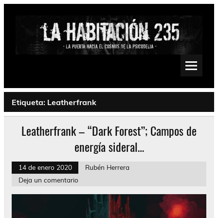
Saltar
al
contenido
La Habitación 235
Psychedelic, Stoner, Doom, Sludge, Fuzz, Space, Drone
Etiqueta:
Leatherfrank
Leatherfrank – “Dark Forest”; Campos de
energía sideral…
14 de enero 2020
Rubén Herrera
Deja un comentario