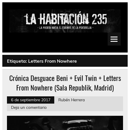
Saltar
al
contenido
La Habitación 235
Psychedelic, Stoner, Doom, Sludge, Fuzz, Space, Drone
Etiqueta:
Letters From Nowhere
Crónica Desguace Beni + Evil Twin + Letters
From Nowhere (Sala Republik, Madrid)
6 de septiembre 2017
Rubén Herrera
Deja un comentario