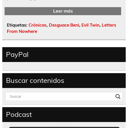
Leer más
Etiquetas:
Crónicas
,
Desguace Beni
,
Evil Twin
,
Letters
From Nowhere
PayPal
Buscar contenidos
Podcast