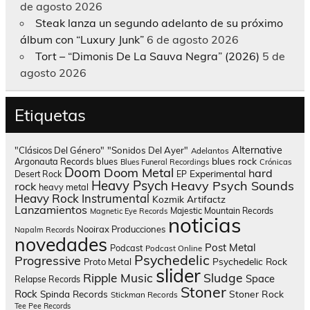
de agosto 2026
Steak lanza un segundo adelanto de su próximo
álbum con “Luxury Junk”
6 de agosto 2026
Tort – “Dimonis De La Sauva Negra” (2026)
5 de
agosto 2026
Etiquetas
Alternative
"Clásicos Del Género"
"Sonidos Del Ayer"
Adelantos
blues rock
Argonauta Records
blues
Blues Funeral Recordings
Crónicas
Doom
Doom Metal
hard
Experimental
Desert Rock
EP
Heavy Psych
Heavy Psych Sounds
rock
heavy metal
Heavy Rock
Instrumental
Kozmik Artifactz
Lanzamientos
Majestic Mountain Records
Magnetic Eye Records
noticias
Nooirax Producciones
Napalm Records
novedades
Post Metal
Podcast
Podcast Online
Psychedelic
Progressive
Psychedelic Rock
Proto Metal
slider
Sludge
Ripple Music
Space
Relapse Records
Stoner
Rock
Spinda Records
Stoner Rock
Stickman Records
Tee Pee Records