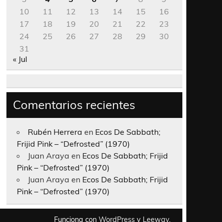
10
11
12
13
14
15
16
17
18
19
20
21
22
23
24
25
26
27
28
29
30
31
« Jul
Comentarios recientes
Rubén Herrera
en
Ecos De Sabbath;
Frijid Pink – “Defrosted” (1970)
Juan Araya
en
Ecos De Sabbath; Frijid
Pink – “Defrosted” (1970)
Juan Araya
en
Ecos De Sabbath; Frijid
Pink – “Defrosted” (1970)
Funciona con
WordPress
y
Leeway
.