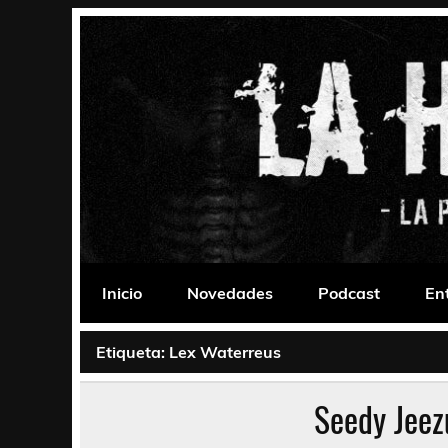
Saltar
al
contenido
La Habitación 235
Psychedelic, Stoner, Doom, Sludge, Fuzz, Space,
Inicio
Novedades
Podcast
En
Etiqueta:
Lex Waterreus
Seedy Jeez