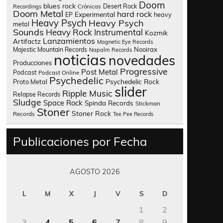
Doom
blues rock
Desert Rock
Recordings
Crónicas
Doom Metal
hard rock
Experimental
heavy
EP
Heavy Psych
Heavy Psych
metal
Sounds
Heavy Rock
Instrumental
Kozmik
Lanzamientos
Artifactz
Magnetic Eye Records
Nooirax
Majestic Mountain Records
Napalm Records
noticias
novedades
Producciones
Progressive
Post Metal
Podcast
Podcast Online
Psychedelic
Psychedelic Rock
Proto Metal
slider
Ripple Music
Relapse Records
Sludge
Space Rock
Spinda Records
Stickman
Stoner
Stoner Rock
Records
Tee Pee Records
Publicaciones por Fecha
AGOSTO 2026
L
M
X
J
V
S
D
1
2
3
4
5
6
7
8
9