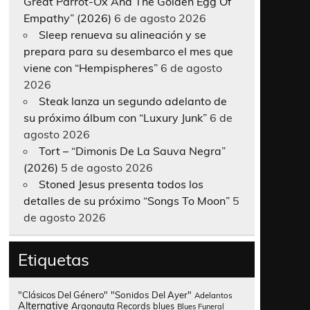
Great Parrot-Ox And The Golden Egg Of
Empathy” (2026)
6 de agosto 2026
Sleep renueva su alineación y se
prepara para su desembarco el mes que
viene con “Hempispheres”
6 de agosto
2026
Steak lanza un segundo adelanto de
su próximo álbum con “Luxury Junk”
6 de
agosto 2026
Tort – “Dimonis De La Sauva Negra”
(2026)
5 de agosto 2026
Stoned Jesus presenta todos los
detalles de su próximo “Songs To Moon”
5
de agosto 2026
Etiquetas
"Clásicos Del Género"
"Sonidos Del Ayer"
Adelantos
Alternative
Argonauta Records
blues
Blues Funeral