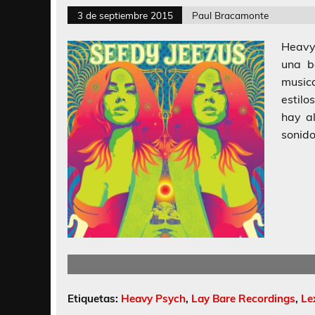
3 de septiembre 2015
Paul Bracamonte
Heavy
una b
music
estilo
hay al
sonido
Etiquetas:
Heavy Psych
,
Lay Bare Recordings
,
Le