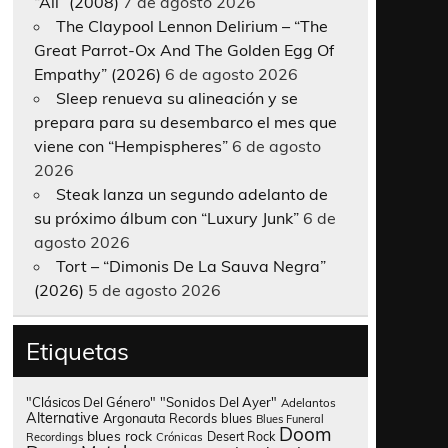
“All” (2008)
7 de agosto 2026
The Claypool Lennon Delirium – “The
Great Parrot-Ox And The Golden Egg Of
Empathy” (2026)
6 de agosto 2026
Sleep renueva su alineación y se
prepara para su desembarco el mes que
viene con “Hempispheres”
6 de agosto
2026
Steak lanza un segundo adelanto de
su próximo álbum con “Luxury Junk”
6 de
agosto 2026
Tort – “Dimonis De La Sauva Negra”
(2026)
5 de agosto 2026
Etiquetas
"Clásicos Del Género"
"Sonidos Del Ayer"
Adelantos
Alternative
Argonauta Records
blues
Blues Funeral
Doom
blues rock
Desert Rock
Recordings
Crónicas