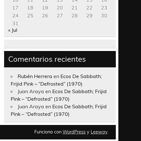
17
18
19
20
21
22
23
24
25
26
27
28
29
30
31
« Jul
Comentarios recientes
Rubén Herrera
en
Ecos De Sabbath;
Frijid Pink – “Defrosted” (1970)
Juan Araya
en
Ecos De Sabbath; Frijid
Pink – “Defrosted” (1970)
Juan Araya
en
Ecos De Sabbath; Frijid
Pink – “Defrosted” (1970)
Funciona con
WordPress
y
Leeway
.