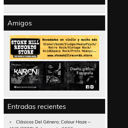
Amigos
Entradas recientes
Clásicos Del Género; Colour Haze –