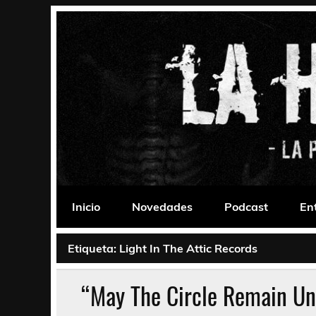
Saltar
al
contenido
La Habitación 235
Psychedelic, Stoner, Doom, Sludge, Fuzz, Space,
Inicio
Novedades
Podcast
En
Etiqueta:
Light In The Attic Records
“May The Circle Remain Unb