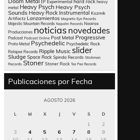
Doom Metal
hard rock
Experimental
heavy
EP
Heavy Psych
Heavy Psych
metal
Sounds
Heavy Rock
Instrumental
Kozmik
Lanzamientos
Artifactz
Magnetic Eye Records
Nooirax
Majestic Mountain Records
Napalm Records
noticias
novedades
Producciones
Progressive
Post Metal
Podcast
Podcast Online
Psychedelic
Psychedelic Rock
Proto Metal
slider
Ripple Music
Relapse Records
Sludge
Space Rock
Spinda Records
Stickman
Stoner
Stoner Rock
Records
Tee Pee Records
Publicaciones por Fecha
AGOSTO 2026
L
M
X
J
V
S
D
1
2
3
4
5
6
7
8
9
10
11
12
13
14
15
16