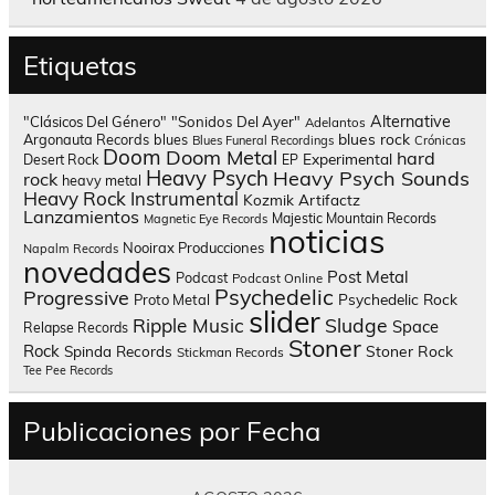
Etiquetas
Alternative
"Clásicos Del Género"
"Sonidos Del Ayer"
Adelantos
blues rock
Argonauta Records
blues
Blues Funeral Recordings
Crónicas
Doom
Doom Metal
hard
Experimental
Desert Rock
EP
Heavy Psych
Heavy Psych Sounds
rock
heavy metal
Heavy Rock
Instrumental
Kozmik Artifactz
Lanzamientos
Majestic Mountain Records
Magnetic Eye Records
noticias
Nooirax Producciones
Napalm Records
novedades
Post Metal
Podcast
Podcast Online
Psychedelic
Progressive
Psychedelic Rock
Proto Metal
slider
Sludge
Ripple Music
Space
Relapse Records
Stoner
Rock
Spinda Records
Stoner Rock
Stickman Records
Tee Pee Records
Publicaciones por Fecha