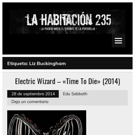
Saltar
al
contenido
La Habitación 235
Psychedelic, Stoner, Doom, Sludge, Fuzz, Space, Drone
Etiqueta:
Liz Buckingham
Electric Wizard – «Time To Die» (2014)
28 de septiembre 2014
Edu Sabbath
Deja un comentario