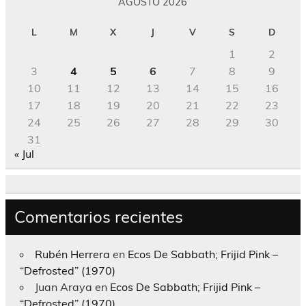
AGOSTO 2026
L
M
X
J
V
S
D
1
2
3
4
5
6
7
8
9
10
11
12
13
14
15
16
17
18
19
20
21
22
23
24
25
26
27
28
29
30
31
« Jul
Comentarios recientes
Rubén Herrera
en
Ecos De Sabbath; Frijid Pink –
“Defrosted” (1970)
Juan Araya
en
Ecos De Sabbath; Frijid Pink –
“Defrosted” (1970)