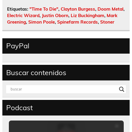
Etiquetas:
"Time To Die"
,
Clayton Burgess
,
Doom Metal
,
Electric Wizard
,
Justin Oborn
,
Liz Buckingham
,
Mark
Greening
,
Simon Poole
,
Spinefarm Records
,
Stoner
PayPal
Buscar contenidos
Podcast