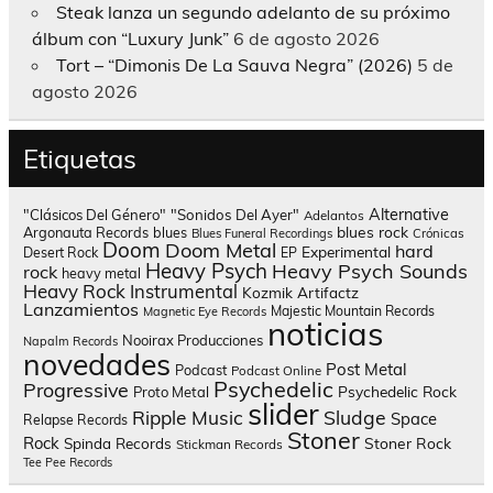
Steak lanza un segundo adelanto de su próximo
álbum con “Luxury Junk”
6 de agosto 2026
Tort – “Dimonis De La Sauva Negra” (2026)
5 de
agosto 2026
Etiquetas
Alternative
"Clásicos Del Género"
"Sonidos Del Ayer"
Adelantos
blues rock
Argonauta Records
blues
Blues Funeral Recordings
Crónicas
Doom
Doom Metal
hard
Experimental
Desert Rock
EP
Heavy Psych
Heavy Psych Sounds
rock
heavy metal
Heavy Rock
Instrumental
Kozmik Artifactz
Lanzamientos
Majestic Mountain Records
Magnetic Eye Records
noticias
Nooirax Producciones
Napalm Records
novedades
Post Metal
Podcast
Podcast Online
Psychedelic
Progressive
Psychedelic Rock
Proto Metal
slider
Sludge
Ripple Music
Space
Relapse Records
Stoner
Rock
Spinda Records
Stoner Rock
Stickman Records
Tee Pee Records