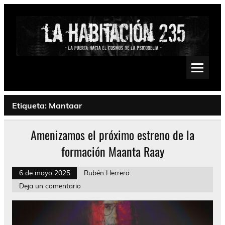
Saltar
al
contenido
La Habitación 235
Psychedelic, Stoner, Doom, Sludge, Fuzz, Space, Drone
Etiqueta:
Mantaar
Amenizamos el próximo estreno de la
formación Maanta Raay
6 de mayo 2025
Rubén Herrera
Deja un comentario