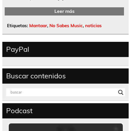
Leer más
Etiquetas:
Mantaar
,
No Sabes Music
,
noticias
PayPal
Buscar contenidos
Podcast